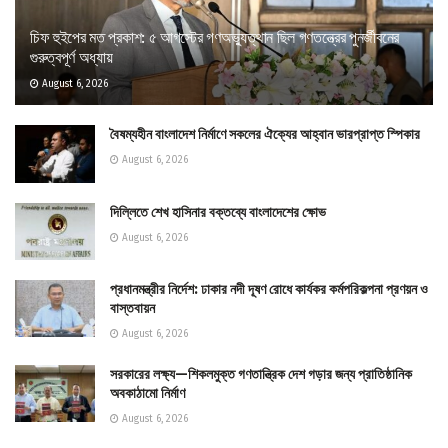
চিফ হুইপের মত প্রকাশ: ৫ আগস্টের গণঅভ্যুত্থান ছিল গণতন্ত্রের পুনর্জীবনের
গুরুত্বপূর্ণ অধ্যায়
August 6, 2026
বৈষম্যহীন বাংলাদেশ নির্মাণে সকলের ঐক্যের আহ্বান ভারপ্রাপ্ত স্পিকার
August 6, 2026
দিল্লিতে শেখ হাসিনার বক্তব্যে বাংলাদেশের ক্ষোভ
August 6, 2026
প্রধানমন্ত্রীর নির্দেশ: ঢাকার নদী দূষণ রোধে কার্যকর কর্মপরিকল্পনা প্রণয়ন ও
বাস্তবায়ন
August 6, 2026
সরকারের লক্ষ্য—শিকলমুক্ত গণতান্ত্রিক দেশ গড়ার জন্য প্রাতিষ্ঠানিক
অবকাঠামো নির্মাণ
August 6, 2026