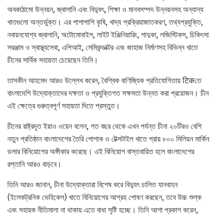
অবকাঠামো উন্নয়ন, জ্বালানি এবং বিদ্যুৎ, শিক্ষা ও মানবসম্পদ উন্নয়নসহ অন্যান্য
খাতগুলো অন্তর্ভুক্ত। এর পাশাপাশি কৃষি, খাদ্য প্রক্রিয়াজাতকরণ, তথ্যপ্রযুক্তি,
নবায়নযোগ্য জ্বালানি, অটোমোবাইল, লাইট ইঞ্জিনিয়ারিং, পাদুকা, লজিস্টিকস, চিকিৎসা
সরঞ্জাম ও স্বাস্থ্যসেবা, এপিআই, সেমিকন্ডাক্টর এবং জাহাজ নির্মাণসহ বিভিন্ন খাতে
চীনের সার্বিক সহায়তা চেয়েছেন তিনি।
তাসকীন আহমেদ আরও উল্লেখ করেন, বৈশ্বিক বাণিজ্যিক প্রতিযোগিতায় टिकতে
বাংলাদেশি উদ্যোক্তাদের দক্ষতা ও প্রযুক্তিগত সক্ষমতা উন্নত করা প্রয়োজন। চীন
এই ক্ষেত্রে গুরুত্বপূর্ণ সহায়তা দিতে প্রস্তুত।
চীনের রাষ্ট্রদূত ইয়াও ওয়েন বলেন, গত বছর থেকে এখন পর্যন্ত চীনা ২০টিরও বেশি
নতুন প্রতিষ্ঠান বাংলাদেশের তৈরি পোশাক ও টেক্সটাইল খাতে প্রায় ৮০০ মিলিয়ন মার্কিন
ডলার বিনিয়োগের অঙ্গীকার করেছে। এই বিনিয়োগ বাস্তবায়িত হলে বাংলাদেশের
রপ্তানি আরও বাড়বে।
তিনি আরও জানান, চীনা উদ্যোক্তারা বিশেষ করে বিদ্যুৎ চালিত যানবাহন
(ইলেকট্রনিক ভেহিকেল) খাতে বিনিয়োগের আগ্রহ পোষণ করছেন, তবে উচ্চ শুল্ক
এবং সহায়ক নীতিমালা না থাকায় এতে বাধা সৃষ্টি হচ্ছে। তিনি আশা প্রকাশ করেন,