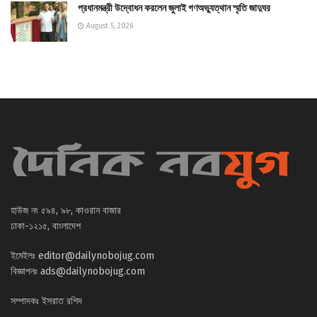
প্রধানমন্ত্রী উদ্বোধন করলেন জুলাই গণঅভ্যুত্থান স্মৃতি জাদুঘর
August 5, 2026
হাউজ নং ৫৯৪, ৯৮, কাওরান বাজার
ঢাকা-১২১৫, বাংলাদেশ
ইমেইলঃ
editor@dailynobojug.com
বিজ্ঞাপনঃ
ads@dailynobojug.com
সম্পাদকঃ ইসরাত রশিদ