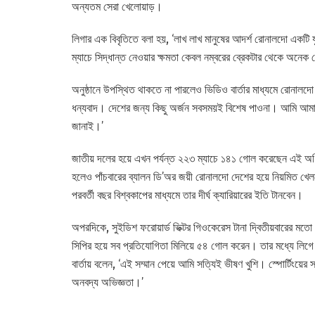
অন্যতম সেরা খেলোয়াড়।
লিগার এক বিবৃতিতে বলা হয়, ‘লাখ লাখ মানুষের আদর্শ রোনালদো একটি
ম্যাচে সিদ্ধান্ত নেওয়ার ক্ষমতা কেবল নম্বরের ব্রেকটার থেকে অনে
অনুষ্ঠানে উপস্থিত থাকতে না পারলেও ভিডিও বার্তার মাধ্যমে রোনালদ
ধন্যবাদ। দেশের জন্য কিছু অর্জন সবসময়ই বিশেষ পাওনা। আমি আমার
জানাই।’
জাতীয় দলের হয়ে এখন পর্যন্ত ২২৩ ম্যাচে ১৪১ গোল করেছেন এই অধ
হলেও পাঁচবারের ব্যালন ডি’অর জয়ী রোনালদো দেশের হয়ে নিয়মিত খ
পরবর্তী বছর বিশ্বকাপের মাধ্যমে তার দীর্ঘ ক্যারিয়ারের ইতি টানবেন।
অপরদিকে, সুইডিশ ফরোয়ার্ড ভিক্টর গিওকেরেস টানা দ্বিতীয়বারের মতো লি
সিপির হয়ে সব প্রতিযোগিতা মিলিয়ে ৫৪ গোল করেন। তার মধ্যে ল
বার্তায় বলেন, ‘এই সম্মান পেয়ে আমি সত্যিই ভীষণ খুশি। স্পোর্টিংয়
অনবদ্য অভিজ্ঞতা।’