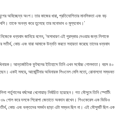
 যুগের অবিচ্ছেদ্য অংশ। তার কাজের ধারা, প্রতিযোগিতার মানসিকতা এবং বড়
ক বেশি। তাকে অনন্য করে তুলেছে তার মনোভাব ও মূল্যবোধ।’
ো নিজেকে ধন্যবাদ জানিয়ে বলেন, ‘অসাধারণ এই পুরস্কার দেওয়ার জন্য লিগাকে
 সতীর্থ, কোচ এবং যারা আমাকে উন্নতি করতে সহায়তা করেছে তাদের ধন্যবাদ
িনায়ক। আন্তর্জাতিক ফুটবলের ইতিহাসে তিনি এখন সর্বোচ্চ গোলদাতা। বয়স ৪০
েলছেন। একই সময়ে, আর্জেন্টিনার অধিনায়ক লিওনেল মেসি মতো, রোনালদো সম্ভবত
গা পর্তুগালের বর্ষসেরা খেলোয়াড় নির্বাচিত হয়েছেন। গত মৌসুমে তিনি স্পোর্টিং
িগে ৩৯ গোল করে দলকে শিরোপা জেতাতে অবদান রাখেন। গিওকেরেস এক ভিডিও
ের সতীর্থ, কোচ এবং ভক্তদের সমর্থন ছাড়া এটা সম্ভব ছিল না। এই মৌসুমটি ছিল এক