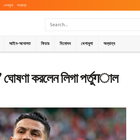
খেলাধুলা
অন্যান্য
আইন-আদালত
ফিচার
বিনোদন
খেলাধুলা
অন্যান্য
া’ ঘোষণা করলেন লিগা পর্তুगাল