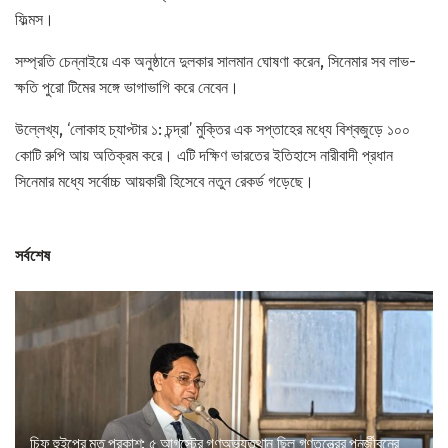
ফিল্মস।
সম্প্রতি চেন্নাইয়ে এক অনুষ্ঠানে দুলকার সালমান ঘোষণা করেন, সিনেমার সব লাভ-
ক্ষতি পুরো টিমের সঙ্গে ভাগাভাগি করে নেবেন।
উল্লেখ্য, ‘লোকাহ চ্যাপ্টার ১: চন্দ্রা’ মুক্তির এক সপ্তাহের মধ্যে বিশ্বজুড়ে ১০০
কোটি রুপি আয় অতিক্রম করে। এটি দক্ষিণ ভারতের ইতিহাসে নারীবাদী প্রধান
সিনেমার মধ্যে সর্বোচ্চ আয়কারী হিসেবে নতুন রেকর্ড গড়েছে।
সর্বশেষ
চিফ হুইপের মত প্রকাশ: ৫ আগস্টের গণঅভ্যুত্থান ছিল গণতন্ত্রের পুনর্জীবনের