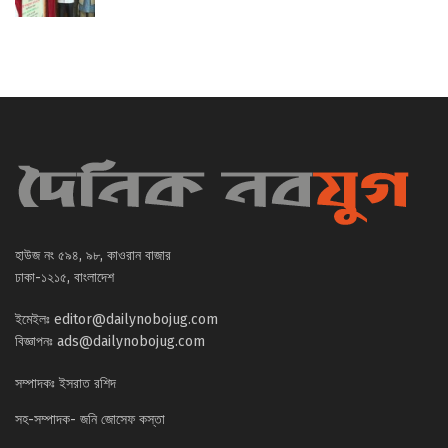
হাউজ নং ৫৯৪, ৯৮, কাওরান বাজার
ঢাকা-১২১৫, বাংলাদেশ
ইমেইলঃ
editor@dailynobojug.com
বিজ্ঞাপনঃ
ads@dailynobojug.com
সম্পাদকঃ ইসরাত রশিদ
সহ-সম্পাদক- জনি জোসেফ কস্তা