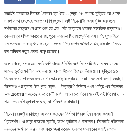
ভারতীয় মালয়ালম সিনেমা ‘লোকাহ চ্যাপ্টার ১: চন্দ্রা’ ২৮ আগস্ট মুক্তির পর থেকে
দারুণ সাড়া ফেলেছে ভারত ও বিশ্বজুড়ে। এই সিনেমাটির জন্য বুকিং শুরু হলে
দর্শকদের উচ্ছ্বাস দেখানো শুরু হয় এবং সেটা অব্যাহত থাকছে সামাজিক মাধ্যমেও।
কেবলমাত্র দক্ষিণ ভারতের নয়, পুরো ভারতের সিনেমাপ্রেমীরা এখন এই সুপারহিরো
চলচ্চিত্রের দিকে মুখিয়ে আছেন। কল্যাণী প্রিয়দর্শন অভিনীত এই মালয়ালম সিনেমা
বক্স অফিসে নতুন রেকর্ড গড়ে চলেছে।
জানা গেছে, মাত্র ৩০ কোটি রুপি বাজেটে নির্মিত এই সিনেমাটি ইতোমধ্যে ২০২৫
সালের তৃতীয় সর্বাধিক আয় করা মালয়ালম সিনেমা হিসেবে বিরাজমান। মুক্তির ১৩
দিনের মধ্যে ভারতের বাজারে এর আয় দাঁড়ায় প্রায় ৯৭ কোটি ৭৫ লাখ রুপি। এছাড়া,
বিদেশেও এর ব্যবসা ছিল খুবই সমৃদ্ধ। বিশ্বব্যাপী মিলিয়ে এখন পর্যন্ত এই সিনেমার
আয় достиг করেছে ২০৩ কোটি রুপি। মাত্র ১৩ দিনের মধ্যেই এই সিনেমা ৬০০
শতাংশের বেশি মুনাফা করেছে, যা সত্যিই অসাধারণ।
সিনেমার কেন্দ্রীয় চরিত্রে অভিনয় করেছেন নির্মাতা প্রিয়দর্শনের কন্যা কল্যাণী
প্রিয়দর্শন। এ ছাড়া রয়েছেন স্যান্ডি, অরুণ কুরিয়ান ও নাসলেন। সিনেমাটি পরিচালনা
করেছেন ডমিনিক অরুণ এবং প্রযোজনা করেছে দুলকার সালমানের ওয়াই ফেয়ার