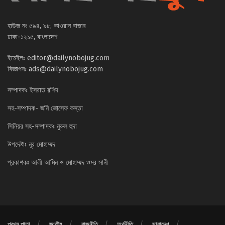
হাউজ নং ৫৯৪, ৯৮, কাওরান বাজার
ঢাকা-১২১৫, বাংলাদেশ
ইমেইলঃ
editor@dailynobojug.com
বিজ্ঞাপনঃ
ads@dailynobojug.com
সম্পাদকঃ ইসরাত রশিদ
সহ-সম্পাদক- জনি জোসেফ কস্তা
সিনিয়র সহ-সম্পাদকঃ নুরুল হুদা
উপদেষ্টাঃ নূর মোহাম্মদ
প্রকাশকঃ আলী আমিন ও মোহাম্মদ ওমর সানী
প্রথম পাতা
জাতীয়
রাজনীতি
অর্থনীতি
সারাদেশ