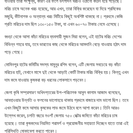
যাওয়ায় তারা সংক্ষুব্ধ, কারণ এর ফলে উৎপাদন খরচও ওঠানো কঠিন হয়ে পড়েছে।
মরিচ চাষে অনেক খরচ হয়েছে, আর এখন, তারা বিক্রি করেছেন যা দিয়ে শ্রমিকের
মজুরি, কীটনাশক ও অন্যান্য খরচ মিটিয়ে কিছুই অবশিষ্ট থাকছে না। প্রথমে কেজি
প্রতি মরিচের দাম ছিল ১৩০-১৫০ টাকা, যা এখন ৬০-৭০ টাকায় নেমে এসেছে।
বগুড়া থেকে আসা কাঁচা মরিচের ব্যবসায়ী সুজন মিয়া বলেন, এই হাটের মরিচ দেশের
বিভিন্ন শহরে যায়, তবে ভারতের কাছ থেকে মরিচের আমদানি বেড়ে যাওয়ায় হঠাৎ দাম
পড়ে গেছে।
মোমিনপুর হাটের কমিটির সদস্য মামুনুর রশিদ বলেন, এটি জেলায় সবচেয়ে বড় কাঁচা
মরিচের হাট, যেখানে মাসে দুই থেকে আড়াই কোটি টাকার মরিচ বিক্রি হয়। কিন্তু এখন
দাম কমে যাওয়ায় কৃষকরা বড় ধরনের লোকসানে পড়বেন।
জেলা কৃষি সম্প্রসারণ অধিদপ্তরের উপ-পরিচালক আবুল কালাম আজাদ বলেছেন,
আবহাওয়ার উন্নতি ও ফলনের ভালোহয়ে থাকায় প্রথমে বাজারে দাম ভালো ছিল। তবে
এখন কিছুটা কমে আসায় কৃষকের লাভ জমে উঠবে বলে আশা করেন। তিনি আরও
উল্লেখ করেন, চলতি বছরে নওগাঁ জেলায় ৭৫০ হেক্টর জমিতে কাঁচা মরিচের চাষ
হয়েছে। তারা কৃষকদের নিয়মিত পরামর্শ ও প্রয়োজনীয় সহায়তা দিচ্ছেন যাতে তারা এই
পরিস্থিতি মোকাবেলা করতে পারেন।