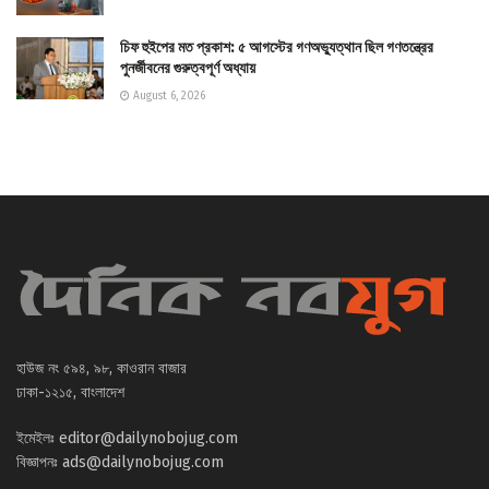
চিফ হুইপের মত প্রকাশ: ৫ আগস্টের গণঅভ্যুত্থান ছিল গণতন্ত্রের
পুনর্জীবনের গুরুত্বপূর্ণ অধ্যায়
August 6, 2026
হাউজ নং ৫৯৪, ৯৮, কাওরান বাজার
ঢাকা-১২১৫, বাংলাদেশ
ইমেইলঃ
editor@dailynobojug.com
বিজ্ঞাপনঃ
ads@dailynobojug.com