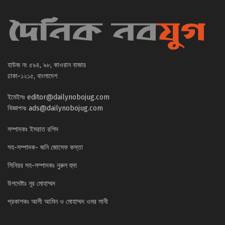
হাউজ নং ৫৯৪, ৯৮, কাওরান বাজার
ঢাকা-১২১৫, বাংলাদেশ
ইমেইলঃ
editor@dailynobojug.com
বিজ্ঞাপনঃ
ads@dailynobojug.com
সম্পাদকঃ ইসরাত রশিদ
সহ-সম্পাদক- জনি জোসেফ কস্তা
সিনিয়র সহ-সম্পাদকঃ নুরুল হুদা
উপদেষ্টাঃ নূর মোহাম্মদ
প্রকাশকঃ আলী আমিন ও মোহাম্মদ ওমর সানী