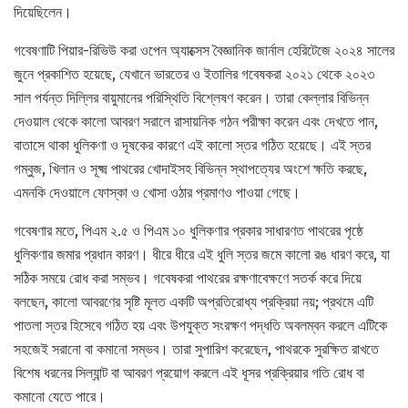
দিয়েছিলেন।
গবেষণাটি পিয়ার-রিভিউ করা ওপেন অ্যাক্সেস বৈজ্ঞানিক জার্নাল হেরিটেজে ২০২৪ সালের
জুনে প্রকাশিত হয়েছে, যেখানে ভারতের ও ইতালির গবেষকরা ২০২১ থেকে ২০২৩
সাল পর্যন্ত দিল্লির বায়ুমানের পরিস্থিতি বিশ্লেষণ করেন। তারা কেল্লার বিভিন্ন
দেওয়াল থেকে কালো আবরণ সরালে রাসায়নিক গঠন পরীক্ষা করেন এবং দেখতে পান,
বাতাসে থাকা ধুলিকণা ও দূষকের কারণে এই কালো স্তর গঠিত হয়েছে। এই স্তর
গম্বুজ, খিলান ও সূক্ষ্ম পাথরের খোদাইসহ বিভিন্ন স্থাপত্যের অংশে ক্ষতি করছে,
এমনকি দেওয়ালে ফোস্কা ও খোসা ওঠার প্রমাণও পাওয়া গেছে।
গবেষণার মতে, পিএম ২.৫ ও পিএম ১০ ধুলিকণার প্রকার সাধারণত পাথরের পৃষ্ঠে
ধুলিকণার জমার প্রধান কারণ। ধীরে ধীরে এই ধুলি স্তর জমে কালো রঙ ধারণ করে, যা
সঠিক সময়ে রোধ করা সম্ভব। গবেষকরা পাথরের রক্ষণাবেক্ষণে সতর্ক করে দিয়ে
বলছেন, কালো আবরণের সৃষ্টি মূলত একটি অপ্রতিরোধ্য প্রক্রিয়া নয়; প্রথমে এটি
পাতলা স্তর হিসেবে গঠিত হয় এবং উপযুক্ত সংরক্ষণ পদ্ধতি অবলম্বন করলে এটিকে
সহজেই সরানো বা কমানো সম্ভব। তারা সুপারিশ করেছেন, পাথরকে সুরক্ষিত রাখতে
বিশেষ ধরনের সিল্যান্ট বা আবরণ প্রয়োগ করলে এই ধূসর প্রক্রিয়ার গতি রোধ বা
কমানো যেতে পারে।