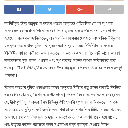
নয়াদিল্লির তীব্র বায়ুদূষণের কারণে শহরের অন্যতম ঐতিহাসিক মোগল স্থাপনা,
লালকেল্লার দেওয়ালে ‘কালো আবরণ’ তৈরি হয়েছে বলে একটি গবেষণায় প্রকাশিত
হয়েছে। গবেষকরা জানিয়েছেন, এই প্রাচীন স্থাপনার দেওয়ালে রাসায়নিক বিক্রিয়ার
ফলস্বরূপ জমে থাকা ধূলিকণার স্তর বর্তমানে প্রায় ০.০৫ মিলিমিটার থেকে ০.৫
মিলিমিটার পর্যন্ত গভীরতা অর্জন করেছে। দ্রুত ব্যবস্থা না নিলে এই কালো আবরণ
লালকেল্লার সূক্ষ্ম নকশা, খোদাই এবং স্থাপত্যের অনেক অংশই ক্ষতিগ্রস্ত হতে
পারে। এটি এই ঐতিহাসিক স্থাপনার উপর বায়ু দূষণের প্রভাব নিয়ে করা প্রথম সম্পূর্ণ
গবেষণা।
বিশ্বের সবচেয়ে দূষিত শহরগুলোর মধ্যে অন্যতম দিল্লির বায়ু মানের অবনতি নিয়মিত
খবরের শিরোনাম হয়, বিশেষ করে শীতকালে। সংরক্ষণবিদরা আগেই সতর্ক করেছিলেন
যে, দীর্ঘস্থায়ী দূষণ রাজধানীসহ বিভিন্ন ঐতিহ্যবাহী স্থাপনার ক্ষতি করছে। ২০১৮
সালে ভারতের সুপ্রিম কোর্ট বলেছিলেন, সাদা মার্বেল পাথর দিয়ে নির্মিত ১৭০০ শতকের
তাজমহল বায়ু ও পানিসংক্রান্ত দূষণের কারণে হলদে এবং বাদামি রঙের হয়ে যাচ্ছে,
এবং উত্তর প্রদেশ সরকারের জন্য সংরক্ষণের জন্য ব্যবস্থা নেওয়ার নির্দেশ