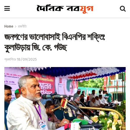
Home
রাজনীতি
জনগণের ভালোবাসাই বিএনপির শক্তি:
কুলাউড়ায় জি. কে. গউছ
প্রকাশিতঃ 18/09/2025