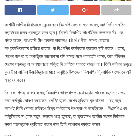
আগামী জাতীয় নির্বাচনকে কেন্দ্র করে বিএনপি নেতারা মনে করেন, এই নির্বাচন কঠিন
লড়াইয়ের জন্য প্রস্তুত হতে হবে। সিলেট বিভাগীয় সাংগঠনিক সম্পাদক জি. কে.
গউছ বলেন, আওয়ামী লীগ ক্ষমতা হারালেও their বীজ দেশের ভেতরে
অপ্রকাশিতভাবে ছড়িয়ে রয়েছে, যা বিএনপির কার্যক্রমে ব্যাঘাত সৃষ্টি করছে। তবে,
দেশের জনগণের অকৃত্রিম ভালোবাসা যদি দলের সঙ্গে থাকতেই থাকে, তবে বিভিন্ন
দেশের ষড়যন্ত্র বা অন্যকোনো শক্তি বিএনপিকে দমাতে পারবে না। তিনি শনিবার দুপুরে
কুলাউড়া বালিকা উচ্চবিদ্যালয় মাঠে অনুষ্ঠিত উপজেলা বিএনপির দ্বিবার্ষিক সম্মেলনে এই
মন্তব্য করেন।
জি. কে. গউছ আরও বলেন, বিএনপির ভারপ্রাপ্ত চেয়ারম্যান তারেক রহমান যে ৩১
দফা কর্মসূচি ঘোষণা করেছেন, সেটিই হলো দেশের মুক্তির মূল রাস্তা। দুই বছর
আগেই তিনি দেশের ভবিষ্যৎ চিত্র স্পষ্টভাবে উপস্থাপন করেছিলেন। বিএনপি এখন
কাউন্সিলের মাধ্যমে নতুন নেতৃত্ব গড়ে তুলছে, যা ত্রয়োদশ জাতীয় সংসদ নির্বাচনে
সকল ষড়যন্ত্রকে প্রতিহত করবে বলে তিনি আশাবাদ ব্যক্ত করেন।