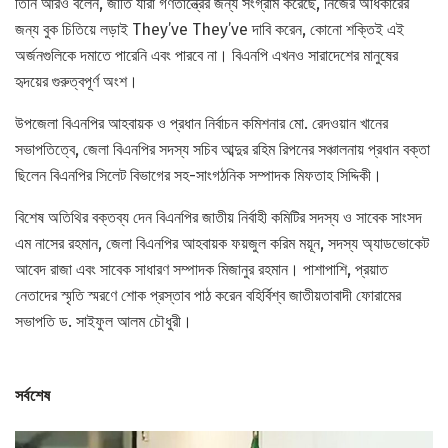
তিনি আরও বলেন, জাতি যারা গণতান্ত্রের জন্য সংগ্রাম করেছে, নিজের অধিকারের
জন্য বুক চিতিয়ে লড়াই They’ve They’ve দাবি করেন, কোনো শক্তিই এই
অর্জনগুলিকে দমাতে পারেনি এবং পারবে না। বিএনপি এখনও সারাদেশের মানুষের
হৃদয়ের গুরুত্বপূর্ণ অংশ।
উপজেলা বিএনপির আহবায়ক ও প্রধান নির্বাচন কমিশনার মো. রেদওয়ান খানের
সভাপতিত্বে, জেলা বিএনপির সদস্য সচিব আব্দুর রহিম রিপনের সঞ্চালনায় প্রধান বক্তা
ছিলেন বিএনপির সিলেট বিভাগের সহ-সাংগঠনিক সম্পাদক মিফতাহ সিদ্দিকী।
বিশেষ অতিথির বক্তব্য দেন বিএনপির জাতীয় নির্বাহী কমিটির সদস্য ও সাবেক সাংসদ
এম নাসের রহমান, জেলা বিএনপির আহবায়ক ফয়জুল করিম ময়ূন, সদস্য অ্যাডভোকেট
আবেদ রাজা এবং সাবেক সাধারণ সম্পাদক মিজানুর রহমান। পাশাপাশি, প্রয়াত
নেতাদের স্মৃতি স্মরণে শোক প্রস্তাব পাঠ করেন বহির্বিশ্ব জাতীয়তাবাদী ফোরামের
সভাপতি ড. সাইফুল আলম চৌধুরী।
সর্বশেষ