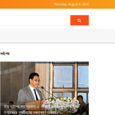
Thursday, August 6, 2026
সর্বশেষ
চিফ হুইপের মত প্রকাশ: ৫ আগস্টের গণঅভ্যুত্থান ছিল
গণতন্ত্রের পুনর্জীবনের গুরুত্বপূর্ণ অধ্যায়