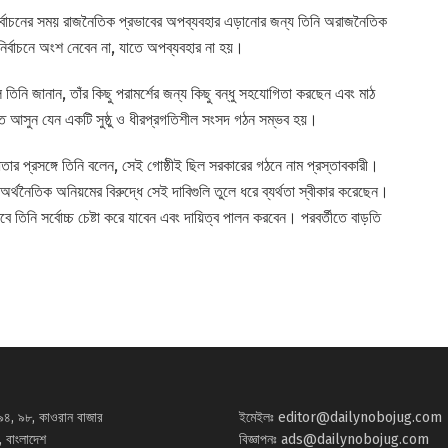
, নির্বাচনের সময় রাজনৈতিক প্রভাবের অপব্যবহার এড়ানোর জন্য তিনি অরাজনৈতিক
নির্বাচনে অংশ নেবেন না, যাতে অপব্যবহার না হয়।
ে তিনি জানান, তাঁর কিছু পরামর্শের জন্য কিছু বন্ধু সহযোগিতা করছেন এবং মাঠ
ে আসুন যেন একটি সুষ্ঠু ও ধীরপ্রগতিশীল সংসদ গঠন সম্ভব হয়।
ধিতার প্রসঙ্গে তিনি বলেন, সেই গোষ্ঠীই ছিল সরকারের গঠনে নাম প্রস্তাবকারী।
 অর্থনৈতিক অনিয়মের বিরুদ্ধে সেই দাবিগুলি তুলে ধরে ব্যর্থতা স্বীকার করেছেন।
 তিনি সর্বোচ্চ চেষ্টা করে যাবেন এবং দায়িত্ব পালন করবেন। পরবর্তীতে বাড়তি
৯৪, ৯৮, কাওরান বাজার
ইমেইলঃ
editor@dailynobojug.com
 বাংলাদেশ
বিজ্ঞাপনঃ
ads@dailynobojug.com