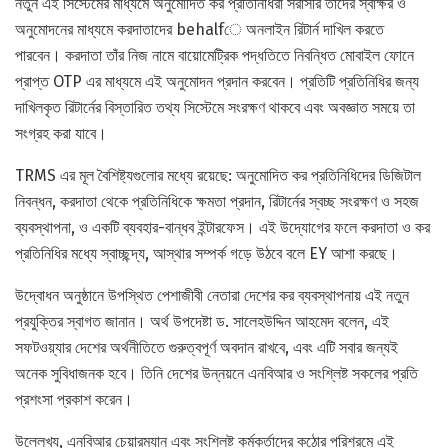
নতুন এই সিস্টেমের মাধ্যমে অনুমোদিত কর প্রতিনিধিরা সরাসরি তাদের স্বাক্ষর ও
অনুমোদনের মাধ্যমে করদাতাদের behalfে অনলাইন রিটার্ন দাখিল করতে
পারবেন। করদাতা তাঁর নিজ নামে বায়োমেট্রিক পদ্ধতিতে নিবন্ধিত মোবাইল ফোনে
প্রাপ্ত OTP এর মাধ্যমে এই অনুমোদন প্রদান করবেন। প্রতিটি প্রতিনিধির জন্য
দাখিলকৃত রিটার্নের বিস্তারিত তথ্য সিস্টেমে সংরক্ষণ থাকবে এবং অবজ্ঞাত সময়ে তা
সংগ্রহ করা যাবে।
TRMS এর মূল বৈশিষ্ট্যগুলোর মধ্যে রয়েছে: অনুমোদিত কর প্রতিনিধিদের ডিজিটাল
নিবন্ধন, করদাতা থেকে প্রতিনিধিকে ক্ষমতা প্রদান, রিটার্নের স্বচ্ছ সংরক্ষণ ও সহজ
ব্যবস্থাপনা, ও একটি ব্যবহার-বান্ধব ইন্টারফেস। এই উদ্যোগের ফলে করদাতা ও কর
প্রতিনিধির মধ্যে স্বাচ্ছন্দ্য, আস্থার সম্পর্ক গড়ে উঠবে বলে EY আশা করছে।
উদ্বোধন অনুষ্ঠানে উপস্থিত পেশাজীবী নেতারা দেশের কর ব্যবস্থাপনায় এই নতুন
প্রযুক্তির স্বাগত জানান। অর্থ উপদেষ্টা ড. সালেহউদ্দিন আহমেদ বলেন, এই
সফটওয়্যার দেশের অর্থনীতিতে গুরুত্বপূর্ণ অবদান রাখবে, এবং এটি সবার জন্যই
অনেক সুবিধাজনক হবে। তিনি দেশের উন্নয়নে এনবিআর ও সংশ্লিষ্ট সকলের প্রতি
প্রশংসা প্রকাশ করেন।
উল্লেখ্য, এনবিআর চেয়ারম্যান এবং সংশ্লিষ্ট কর্মকর্তাদের কঠোর পরিশ্রমে এই