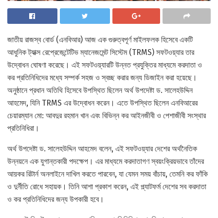
জাতীয় রাজস্ব বোর্ড (এনবিআর) আজ এক গুরুত্বপূর্ণ মাইলফলক হিসেবে একটি
আধুনিক ট্যাক্স রেপ্রেজেন্টেটিভ ম্যানেজমেন্ট সিস্টেম (TRMS) সফটওয়্যার তার
উদ্বোধন ঘোষণা করেছে। এই সফটওয়্যারটি উন্নত প্রযুক্তির মাধ্যমে করদাতা ও
কর প্রতিনিধিদের মধ্যে সম্পর্ক সহজ ও স্বচ্ছ করার জন্য ডিজাইন করা হয়েছে।
অনুষ্ঠানে প্রধান অতিথি হিসেবে উপস্থিত ছিলেন অর্থ উপদেষ্টা ড. সালেহউদ্দিন
আহমেদ, যিনি TRMS এর উদ্বোধন করেন। এতে উপস্থিত ছিলেন এনবিআরের
চেয়ারম্যান মো: আবদুর রহমান খান এবং বিভিন্ন কর আইনজীবী ও পেশাজীবী সংস্থার
প্রতিনিধিরা।
অর্থ উপদেষ্টা ড. সালেহউদ্দিন আহমেদ বলেন, এই সফটওয়্যার দেশের অর্থনৈতিক
উন্নয়নে এক যুগান্তকারী পদক্ষেপ। এর মাধ্যমে করদাতাগণ স্বয়ংক্রিয়ভাবে তাঁদের
আয়কর রিটার্ন অনলাইনে দাখিল করতে পারবেন, যা যেমন সময় বাঁচায়, তেমনি কর ফাঁকি
ও দুর্নীতি রোধে সহায়ক। তিনি আশা প্রকাশ করেন, এই প্ল্যাটফর্ম দেশের সব করদাতা
ও কর প্রতিনিধিদের জন্য উপকারী হবে।