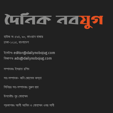
হাউজ নং ৫৯৪, ৯৮, কাওরান বাজার
ঢাকা-১২১৫, বাংলাদেশ
ইমেইলঃ
editor@dailynobojug.com
বিজ্ঞাপনঃ
ads@dailynobojug.com
সম্পাদকঃ ইসরাত রশিদ
সহ-সম্পাদক- জনি জোসেফ কস্তা
সিনিয়র সহ-সম্পাদকঃ নুরুল হুদা
উপদেষ্টাঃ নূর মোহাম্মদ
প্রকাশকঃ আলী আমিন ও মোহাম্মদ ওমর সানী