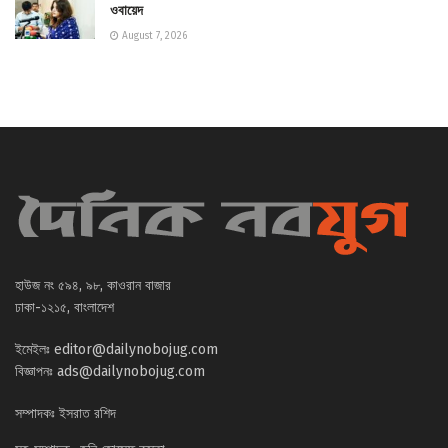
ওবায়েদ
August 7, 2026
হাউজ নং ৫৯৪, ৯৮, কাওরান বাজার
ঢাকা-১২১৫, বাংলাদেশ
ইমেইলঃ
editor@dailynobojug.com
বিজ্ঞাপনঃ
ads@dailynobojug.com
সম্পাদকঃ ইসরাত রশিদ