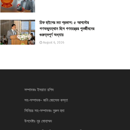
চিফ হুইপের মত প্রকাশ: ৫ আগস্টের
গণঅভ্যুত্থান ছিল গণতন্ত্রের পুনর্জীবনের
গুরুত্বপূর্ণ অধ্যায়
August 6, 2026
সম্পাদকঃ ইসরাত রশিদ
সহ-সম্পাদক- জনি জোসেফ কস্তা
সিনিয়র সহ-সম্পাদকঃ নুরুল হুদা
উপদেষ্টাঃ নূর মোহাম্মদ