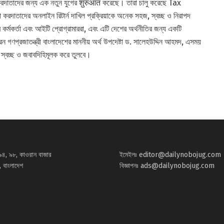
ে করদাতাদের জন্য এক নতুন যুগের शुरुआत করেছে। তারা চালু করেছে Tax
 অনলাইন রিটার্ন দাখিল প্রক্রিয়াকে অনেক সহজ, স্বচ্ছ ও নিরাপদ
মকর্তা এবং আইটি প্রোগ্রামাররা, এবং এটি দেশের অর্থনীতির জন্য একটি
রেন গণপ্রজাতন্ত্রী বাংলাদেশের মাননীয় অর্থ উপদেষ্টা ড. সালেহউদ্দিন আহমদ, এসময়
 স্বচ্ছ ও জবাবদিহিমূলক করে তুলবে।
৯৪, ৯৮, কাওরান বাজার
ইমেইলঃ
editor@dailynobojug.com
 বাংলাদেশ
বিজ্ঞাপনঃ
ads@dailynobojug.com