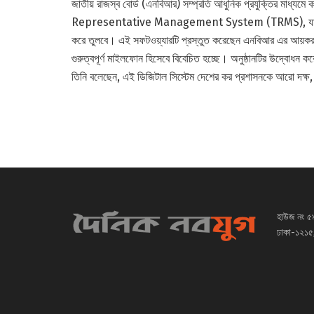
জাতীয় রাজস্ব বোর্ড (এনবিআর) সম্প্রতি আধুনিক প্রযুক্তির মাধ্যম
Representative Management System (TRMS), যা করদাতাদের
করে তুলবে। এই সফটওয়্যারটি প্রস্তুত করেছেন এনবিআর এর আয়কর কর্
গুরুত্বপূর্ণ মাইলফোন হিসেবে বিবেচিত হচ্ছে। অনুষ্ঠানটির উদ্বোধন ক
তিনি বলেছেন, এই ডিজিটাল সিস্টেম দেশের কর প্রশাসনকে আরো দক্ষ,
হাউজ নং ৫
ঢাকা-১২১৫,