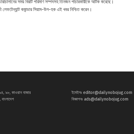
দক চোরাচালানের সময় বিরাট পরিমাণ সম্পদসহ তিনজন পাচারকারীকে আটক করেছে।
র্তা লেফটেন্যান্ট কমান্ডার সিয়াম-উল-হক এই খবর নিশ্চিত করেন।
৯৪, ৯৮, কাওরান বাজার
ইমেইলঃ
editor@dailynobojug.com
 বাংলাদেশ
বিজ্ঞাপনঃ
ads@dailynobojug.com