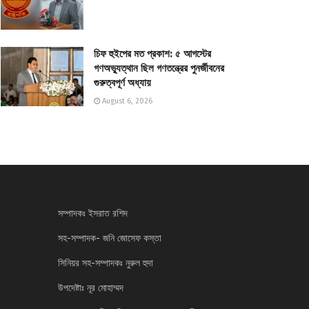
চিফ হুইপের মত প্রকাশ: ৫ আগস্টের
গণঅভ্যুত্থান ছিল গণতন্ত্রের পুনর্জীবনের
গুরুত্বপূর্ণ অধ্যায়
August 6, 2026
সম্পাদকঃ ইসরাত রশিদ
সহ-সম্পাদক- জনি জোসেফ কস্তা
সিনিয়র সহ-সম্পাদকঃ নুরুল হুদা
উপদেষ্টাঃ নূর মোহাম্মদ