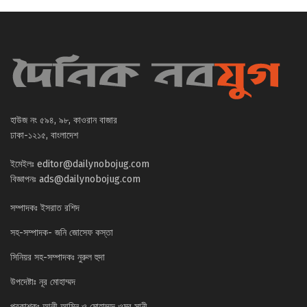
হাউজ নং ৫৯৪, ৯৮, কাওরান বাজার
ঢাকা-১২১৫, বাংলাদেশ
ইমেইলঃ
editor@dailynobojug.com
বিজ্ঞাপনঃ
ads@dailynobojug.com
সম্পাদকঃ ইসরাত রশিদ
সহ-সম্পাদক- জনি জোসেফ কস্তা
সিনিয়র সহ-সম্পাদকঃ নুরুল হুদা
উপদেষ্টাঃ নূর মোহাম্মদ
প্রকাশকঃ আলী আমিন ও মোহাম্মদ ওমর সানী