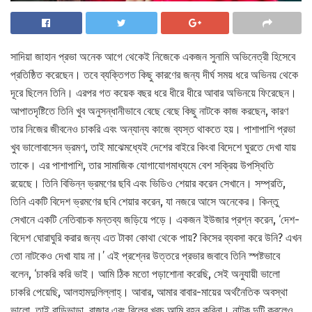
সাদিয়া জাহান প্রভা অনেক আগে থেকেই নিজেকে একজন সুনামি অভিনেত্রী হিসেবে
প্রতিষ্ঠিত করেছেন। তবে ব্যক্তিগত কিছু কারণের জন্য দীর্ঘ সময় ধরে অভিনয় থেকে
দূরে ছিলেন তিনি। এরপর গত কয়েক বছর ধরে ধীরে ধীরে আবার অভিনয়ে ফিরেছেন।
আপাতদৃষ্টিতে তিনি খুব অনুসন্ধানীভাবে বেছে বেছে কিছু নাটকে কাজ করছেন, কারণ
তার নিজের জীবনেও চাকরি এবং অন্যান্য কাজে ব্যস্ত থাকতে হয়। পাশাপাশি প্রভা
খুব ভালোবাসেন ভ্রমণ, তাই মাঝেমধ্যেই দেশের বাইরে কিংবা বিদেশে ঘুরতে দেখা যায়
তাকে। এর পাশাপাশি, তার সামাজিক যোগাযোগমাধ্যমে বেশ সক্রিয় উপস্থিতি
রয়েছে। তিনি বিভিন্ন ভ্রমণের ছবি এবং ভিডিও শেয়ার করেন সেখানে। সম্প্রতি,
তিনি একটি বিদেশ ভ্রমণের ছবি শেয়ার করেন, যা নজরে আসে অনেকের। কিন্তু
সেখানে একটি নেতিবাচক মন্তব্য জড়িয়ে পড়ে। একজন ইউজার প্রশ্ন করেন, ‘দেশ-
বিদেশ ঘোরাঘুরি করার জন্য এত টাকা কোথা থেকে পায়? কিসের ব্যবসা করে উনি? এখন
তো নাটকেও দেখা যায় না।’ এই প্রশ্নের উত্তরে প্রভার জবাবে তিনি স্পষ্টভাবে
বলেন, ‘চাকরি করি ভাই। আমি ঠিক মতো পড়াশোনা করেছি, সেই অনুযায়ী ভালো
চাকরি পেয়েছি, আলহামদুলিল্লাহ্। আবার, আমার বাবার-মায়ের অর্থনৈতিক অবস্থা
ভালো, তাই বাড়িভাড়া, বাজার এবং বিলের খরচ আমি বহন করিনা। নাটক দুটি করলেও