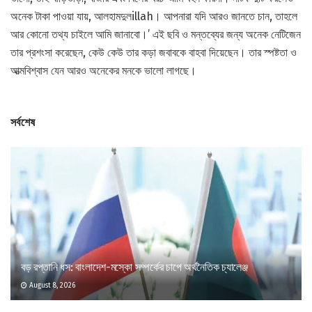
অনেক টাকা পাওয়া যায়, আলহামদুলillah। আপনারা যদি আরও জানতে চান, তাহলে
আর কোনো তথ্য চাইলে আমি জানাবো।’ এই ছবি ও মন্তব্যের জন্য অনেক নেটিজেন
তার প্রশংসা করেছেন, কেউ কেউ তার কড়া জবাবকে বাহবা দিয়েছেন। তার স্পষ্টতা ও
আত্মবিশ্বাস যেন আরও অনেকের মনকে ভালো লাগছে।
সর্বশেষ
বড় রপ্তানি ধস: বাংলাদেশ-মস্কো সম্পর্কের চাপে অর্থনৈতিক চ্যালেঞ্জ
August 8, 2026