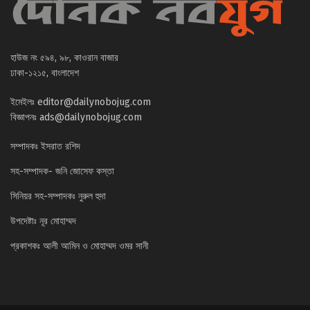
হাউজ নং ৫৯৪, ৯৮, কাওরান বাজার
ঢাকা-১২১৫, বাংলাদেশ
ইমেইলঃ
editor@dailynobojug.com
বিজ্ঞাপনঃ
ads@dailynobojug.com
সম্পাদকঃ ইসরাত রশিদ
সহ-সম্পাদক- জনি জোসেফ কস্তা
সিনিয়র সহ-সম্পাদকঃ নুরুল হুদা
উপদেষ্টাঃ নূর মোহাম্মদ
প্রকাশকঃ আলী আমিন ও মোহাম্মদ ওমর সানী