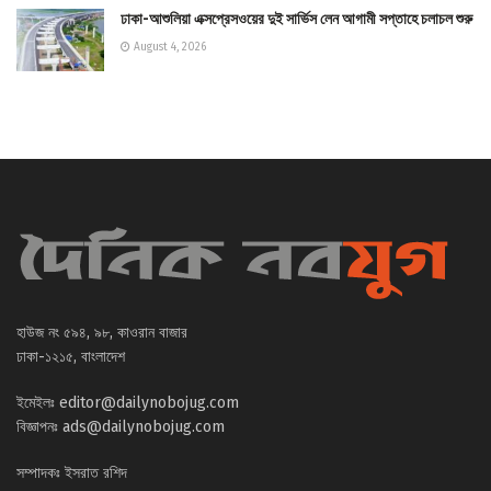
ঢাকা-আশুলিয়া এক্সপ্রেসওয়ের দুই সার্ভিস লেন আগামী সপ্তাহে চলাচল শুরু
August 4, 2026
হাউজ নং ৫৯৪, ৯৮, কাওরান বাজার
ঢাকা-১২১৫, বাংলাদেশ
ইমেইলঃ
editor@dailynobojug.com
বিজ্ঞাপনঃ
ads@dailynobojug.com
সম্পাদকঃ ইসরাত রশিদ