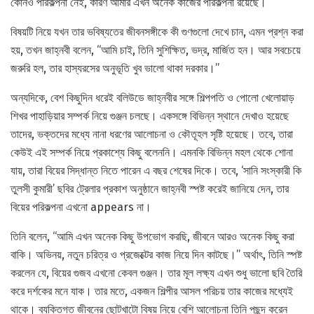
কোনও পরিকল্পনা নেই, কারণ আমার এখন অনেক কাজের পরিকল্পনা রয়েছে।’’’
বিষয়টি নিয়ে যখন তার ভবিষ্যতের জীবনসঙ্গীকে কী গুণগুলো দেখে চান, এমন প্রশ্ন করা
হয়, তখন জাহ্নবী বলেন, ‘‘আমি চাই, তিনি সুশিক্ষিত, ভদ্র, মার্জিত হন। আর সবচেয়ে
জরুরি হল, তার হাস্যরসের অনুভূতি খুব ভালো থাকা দরকার।’’
অন্যদিকে, বেশ কিছুদিন ধরেই বলিউডে জাহ্নবীর সঙ্গে শিল্পপতি ও পোলো খেলোয়াড়
শিখর পাহাড়িয়ার সম্পর্ক নিয়ে গুঞ্জন চলছে। একসঙ্গে বিভিন্ন স্থানে দেখাও হয়েছে
তাদের, ভক্তদের মধ্যে নানা ধরণের আলোচনা ও কৌতূহল সৃষ্টি হয়েছে। তবে, তারা
কেউই এই সম্পর্ক নিয়ে প্রকাশ্যে কিছু বলেননি। এমনকি বিভিন্ন মহল থেকে শোনা
যায়, তারা বিয়ের সিদ্ধান্ত নিতে পারেন এ বছর শেষের দিকে। তবে, ‘সানি সংস্কারী কি
তুলসী কুমারী’ ছবির ট্রেলার প্রকাশ অনুষ্ঠানে জাহ্নবী স্পষ্ট করেই জানিয়ে দেন, তার
বিয়ের পরিকল্পনা এখনো appears না।
তিনি বলেন, ‘‘আমি এখন অনেক কিছু উপভোগ করছি, জীবনে আরও অনেক কিছু করা
বাকি। অভিনয়, নতুন চরিত্র ও প্রজেক্টের কাজ নিয়ে দিন কাটছে।’’ অর্থাৎ, তিনি স্পষ্ট
করলেন যে, বিয়ের গুজব এখনো কেবল গুঞ্জন। তার মূল লক্ষ্য এখন শুধু ভালো ছবি তৈরি
করে দর্শকের মনে যাক। তার মতে, একজন শিল্পীর আসল পরিচয় তার কাজের মধ্যেই
থাকে। ব্যক্তিগত জীবনের ছোটখাটো বিষয় নিয়ে বেশি আলোচনা তিনি পছন্দ করেন