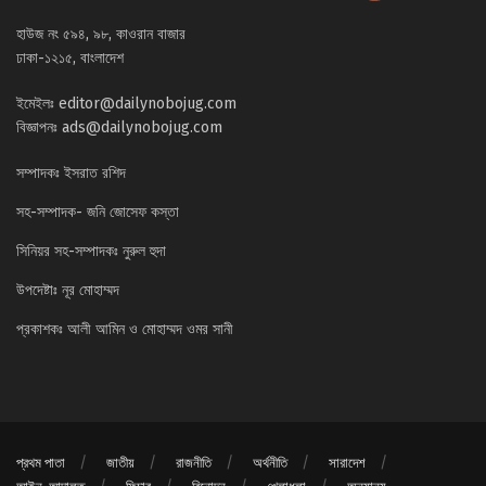
হাউজ নং ৫৯৪, ৯৮, কাওরান বাজার
ঢাকা-১২১৫, বাংলাদেশ
ইমেইলঃ
editor@dailynobojug.com
বিজ্ঞাপনঃ
ads@dailynobojug.com
সম্পাদকঃ ইসরাত রশিদ
সহ-সম্পাদক- জনি জোসেফ কস্তা
সিনিয়র সহ-সম্পাদকঃ নুরুল হুদা
উপদেষ্টাঃ নূর মোহাম্মদ
প্রকাশকঃ আলী আমিন ও মোহাম্মদ ওমর সানী
প্রথম পাতা
জাতীয়
রাজনীতি
অর্থনীতি
সারাদেশ