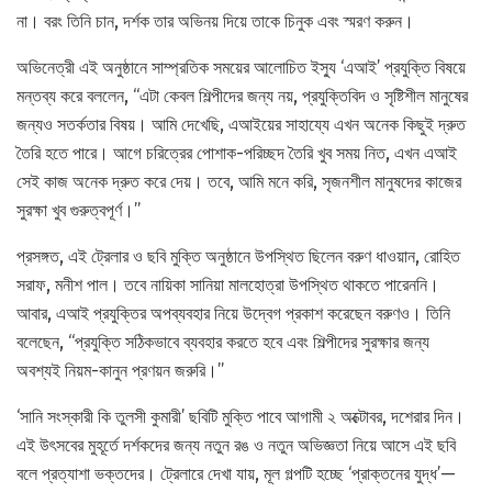
না। বরং তিনি চান, দর্শক তার অভিনয় দিয়ে তাকে চিনুক এবং স্মরণ করুন।
অভিনেত্রী এই অনুষ্ঠানে সাম্প্রতিক সময়ের আলোচিত ইস্যু ‘এআই’ প্রযুক্তি বিষয়ে
মন্তব্য করে বললেন, ‘‘এটা কেবল শিল্পীদের জন্য নয়, প্রযুক্তিবিদ ও সৃষ্টিশীল মানুষের
জন্যও সতর্কতার বিষয়। আমি দেখেছি, এআইয়ের সাহায্যে এখন অনেক কিছুই দ্রুত
তৈরি হতে পারে। আগে চরিত্রের পোশাক-পরিচ্ছদ তৈরি খুব সময় নিত, এখন এআই
সেই কাজ অনেক দ্রুত করে দেয়। তবে, আমি মনে করি, সৃজনশীল মানুষদের কাজের
সুরক্ষা খুব গুরুত্বপূর্ণ।’’
প্রসঙ্গত, এই ট্রেলার ও ছবি মুক্তি অনুষ্ঠানে উপস্থিত ছিলেন বরুণ ধাওয়ান, রোহিত
সরাফ, মনীশ পাল। তবে নায়িকা সানিয়া মালহোত্রা উপস্থিত থাকতে পারেননি।
আবার, এআই প্রযুক্তির অপব্যবহার নিয়ে উদ্বেগ প্রকাশ করেছেন বরুণও। তিনি
বলেছেন, ‘‘প্রযুক্তি সঠিকভাবে ব্যবহার করতে হবে এবং শিল্পীদের সুরক্ষার জন্য
অবশ্যই নিয়ম-কানুন প্রণয়ন জরুরি।’’
‘সানি সংস্কারী কি তুলসী কুমারী’ ছবিটি মুক্তি পাবে আগামী ২ অক্টোবর, দশেরার দিন।
এই উৎসবের মুহূর্তে দর্শকদের জন্য নতুন রঙ ও নতুন অভিজ্ঞতা নিয়ে আসে এই ছবি
বলে প্রত্যাশা ভক্তদের। ট্রেলারে দেখা যায়, মূল গল্পটি হচ্ছে ‘প্রাক্তনের যুদ্ধ’—