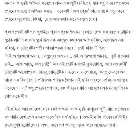
বরুণ ও জাহ্নবী অভিনয় করেছেন এমন এক জুটির চরিত্রে, যারা শুধু তাদের প্রাক্তন
প্রেমের ছদ্মবেশে অভিনয় করছে। তবে এই ‘নকল প্রেম’ তাদের মাঝে নতুন করে
প্রেমের সূত্রপাত, হিংসা, দ্বন্দ্ব আর মজার কাণ্ডের জন্ম দেয়।
প্রথম পোস্টারটি গত জুলাইয়ে প্রথম প্রকাশিত হয়, যেখানে দেখা যায় বরুণের দুষ্টুমির
মুচকি হাসি এবং তার মুখে ছিল এক অদ্ভুত রহস্যময় অভিব্যক্তি, সঙ্গে ছিল এক
কবিতা, যা চরিত্রটির গভীর ভাবনা প্রকাশ করে। সেই কবিতাটি ছিল:
“এই অশ্রুগুলো আমার… সমুদ্রের জল নয়… এই অশ্রুগুলো আমার… বৃষ্টি বা ভরসা
নেই… আজ আছে, কাল নেই!” আর এই ছোট কবিতাই বুঝিয়েছিল, ‘সানি সংস্কারী’
চরিত্রটি আবেগপ্রবণ, কিন্তু রোম্যান্টিক। হাসে ও ভালোবাসে, কিন্তু ভেতরে জমা
থাকে এক বিষণ্ণতা। পরিচালক শশাঙ্ক খৈতান এই ছবির মাধ্যমে দর্শকদের জানিয়ে
দিয়েছেন—এটি শুধু প্রেমের গল্প নয়, বরং জীবনের রঙিন আবেগের এক মনস্তাত্ত্বিক
রোলার কোস্টার।
এই ছবিতে আবারও দেখা যাবে বরুণ ধাওয়ান ও জাহ্নবী কাপুরের জুটি, যাদের শেষবার
বড় পর্দায় দেখা গেল ২০২৩ সালে ‘বাওয়াল’ ছবিতে। তখনই দর্শক তাদের কেমিস্ট্রি
দেখে মুগ্ধ হয়েছিলেন। এখন, নতুন গল্প ও নতুন ছকে ফিরে এসেছেন তারা।