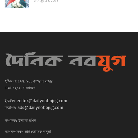
August 8, 2026
হাউজ নং ৫৯৪, ৯৮, কাওরান বাজার
ঢাকা-১২১৫, বাংলাদেশ
ইমেইলঃ
editor@dailynobojug.com
বিজ্ঞাপনঃ
ads@dailynobojug.com
সম্পাদকঃ ইসরাত রশিদ
সহ-সম্পাদক- জনি জোসেফ কস্তা