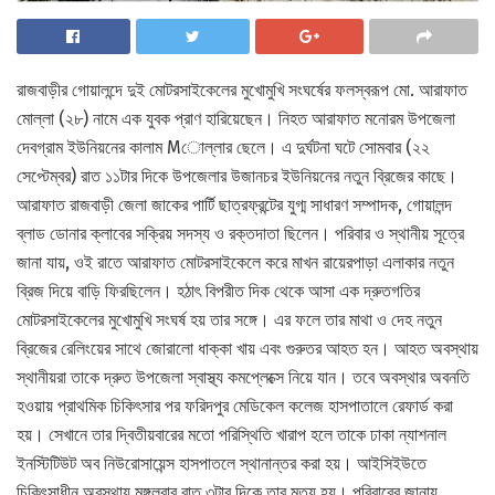
রাজবাড়ীর গোয়ালন্দে দুই মোটরসাইকেলের মুখোমুখি সংঘর্ষের ফলস্বরূপ মো. আরাফাত
মোল্লা (২৮) নামে এক যুবক প্রাণ হারিয়েছেন। নিহত আরাফাত মনোরম উপজেলা
দেবগ্রাম ইউনিয়নের কালাম Mোল্লার ছেলে। এ দুর্ঘটনা ঘটে সোমবার (২২
সেপ্টেম্বর) রাত ১১টার দিকে উপজেলার উজানচর ইউনিয়নের নতুন ব্রিজের কাছে।
আরাফাত রাজবাড়ী জেলা জাকের পার্টি ছাত্রফ্রন্টের যুগ্ম সাধারণ সম্পাদক, গোয়ালন্দ
ব্লাড ডোনার ক্লাবের সক্রিয় সদস্য ও রক্তদাতা ছিলেন। পরিবার ও স্থানীয় সূত্রে
জানা যায়, ওই রাতে আরাফাত মোটরসাইকেলে করে মাখন রায়েরপাড়া এলাকার নতুন
ব্রিজ দিয়ে বাড়ি ফিরছিলেন। হঠাৎ বিপরীত দিক থেকে আসা এক দ্রুতগতির
মোটরসাইকেলের মুখোমুখি সংঘর্ষ হয় তার সঙ্গে। এর ফলে তার মাথা ও দেহ নতুন
ব্রিজের রেলিংয়ের সাথে জোরালো ধাক্কা খায় এবং গুরুতর আহত হন। আহত অবস্থায়
স্থানীয়রা তাকে দ্রুত উপজেলা স্বাস্থ্য কমপ্লেক্সে নিয়ে যান। তবে অবস্থার অবনতি
হওয়ায় প্রাথমিক চিকিৎসার পর ফরিদপুর মেডিকেল কলেজ হাসপাতালে রেফার্ড করা
হয়। সেখানে তার দ্বিতীয়বারের মতো পরিস্থিতি খারাপ হলে তাকে ঢাকা ন্যাশনাল
ইনস্টিটিউট অব নিউরোসায়েন্স হাসপাতলে স্থানান্তর করা হয়। আইসিইউতে
চিকিৎসাধীন অবস্থায় মঙ্গলবার রাত ৩টার দিকে তার মৃত্যু হয়। পরিবারের জানায়,