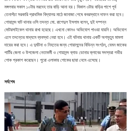
মঙ্গলবার সকাল ১০টায় মরদেহ তার বাড়ি আনা হয়। বিকাল ৩টায় বাড়ির পাশে পূর্ব
তেনাপঁচা সরকারি প্রাথমিক বিদ্যালয় মাঠে জানাজা শেষে কবরস্থানে দাফন করা হবে।
গোয়ালন্দ ঘাট থানার ওসি তদন্ত মো. রাশেদুল ইসলাম বলেন, দুই দম্পন্ন
মোটরসাইকেল থানায় রাখা হয়েছে। এখনো কোনও অভিযোগ পাওয়া যায়নি। অভিযোগ
এলে তদন্তের মাধ্যমে ব্যবস্থা নেয়া হবে। এই ঘটনায় থানায় একটি অপমৃত্যু মামলা
দায়ের করা হবে। এ দুর্ঘটনা ও নিহতের জন্য গোয়ালন্দের বিভিন্ন সংগঠন, যেমন জাকের
পার্টির জেলা ও উপজেলা নেতাকর্মী ও গোয়ালন্দ ব্লাড ডোনার ক্লাবের সদস্যরা গভীর
শোক প্রকাশ করেছেন। পুরো এলাকায় শোকের ছায়া নেমে এসেছে।
সর্বশেষ