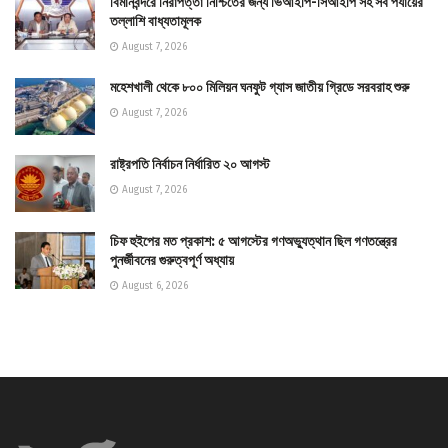
বিমানবন্দরে নিরাপত্তা নিশ্চিতের জন্য ভিআইপি-সিআইপি সহ সব পর্যায়ের
তল্লাশি বাধ্যতামূলক
August 7, 2026
মহেশখালী থেকে ৮০০ মিলিয়ন ঘনফুট গ্যাস জাতীয় গ্রিডে সরবরাহ শুরু
August 7, 2026
রাষ্ট্রপতি নির্বাচন নির্ধারিত ২০ আগস্ট
August 7, 2026
চিফ হুইপের মত প্রকাশ: ৫ আগস্টের গণঅভ্যুত্থান ছিল গণতন্ত্রের
পুনর্জীবনের গুরুত্বপূর্ণ অধ্যায়
August 6, 2026