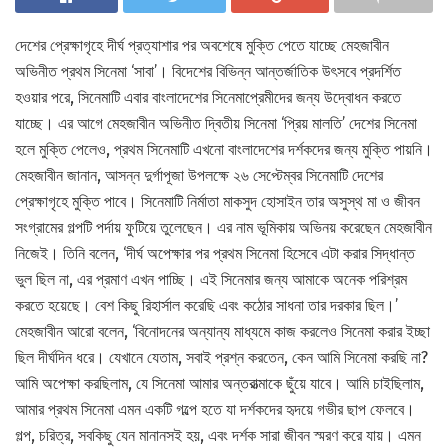
দেশের প্রেক্ষাগৃহে দীর্ঘ প্রত্যাশার পর অবশেষে মুক্তি পেতে যাচ্ছে মেহজাবীন
অভিনীত প্রথম সিনেমা ‘সাবা’। বিদেশের বিভিন্ন আন্তর্জাতিক উৎসবে প্রদর্শিত
হওয়ার পরে, সিনেমাটি এবার বাংলাদেশের সিনেমাপ্রেমীদের জন্য উদ্বোধন করতে
যাচ্ছে। এর আগে মেহজাবীন অভিনীত দ্বিতীয় সিনেমা ‘প্রিয় মালতি’ দেশের সিনেমা
হলে মুক্তি পেলেও, প্রথম সিনেমাটি এখনো বাংলাদেশের দর্শকদের জন্য মুক্তি পায়নি।
মেহজাবীন জানান, আসন্ন দুর্গাপূজা উপলক্ষে ২৬ সেপ্টেম্বর সিনেমাটি দেশের
প্রেক্ষাগৃহে মুক্তি পাবে। সিনেমাটি নির্মাতা মাকসুদ হোসাইন তার অসুস্থ মা ও জীবন
সংগ্রামের গল্পটি পর্দায় ফুটিয়ে তুলেছেন। এর নাম ভূমিকায় অভিনয় করেছেন মেহজাবীন
নিজেই। তিনি বলেন, ‘দীর্ঘ অপেক্ষার পর প্রথম সিনেমা হিসেবে এটা করার সিদ্ধান্ত
ভুল ছিল না, এর প্রমাণ এখন পাচ্ছি। এই সিনেমার জন্য আমাকে অনেক পরিশ্রম
করতে হয়েছে। বেশ কিছু রিহার্সাল করেছি এবং কঠোর সাধনা তার দরকার ছিল।’
মেহজাবীন আরো বলেন, ‘বিনোদনের অন্যান্য মাধ্যমে কাজ করলেও সিনেমা করার ইচ্ছা
ছিল দীর্ঘদিন ধরে। যেখানে যেতাম, সবাই প্রশ্ন করতেন, কেন আমি সিনেমা করছি না?
আমি অপেক্ষা করছিলাম, যে সিনেমা আমার অন্তরাত্মাকে ছুঁয়ে যাবে। আমি চাইছিলাম,
আমার প্রথম সিনেমা এমন একটি গল্পে হতে যা দর্শকদের হৃদয়ে গভীর ছাপ ফেলবে।
গল্প, চরিত্র, সবকিছু যেন মানানসই হয়, এবং দর্শক সারা জীবন স্মরণ করে যায়। এমন