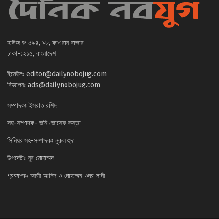
হাউজ নং ৫৯৪, ৯৮, কাওরান বাজার
ঢাকা-১২১৫, বাংলাদেশ
ইমেইলঃ
editor@dailynobojug.com
বিজ্ঞাপনঃ
ads@dailynobojug.com
সম্পাদকঃ ইসরাত রশিদ
সহ-সম্পাদক- জনি জোসেফ কস্তা
সিনিয়র সহ-সম্পাদকঃ নুরুল হুদা
উপদেষ্টাঃ নূর মোহাম্মদ
প্রকাশকঃ আলী আমিন ও মোহাম্মদ ওমর সানী