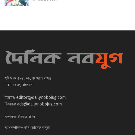
হাউজ নং ৫৯৪, ৯৮, কাওরান বাজার
ঢাকা-১২১৫, বাংলাদেশ
ইমেইলঃ
editor@dailynobojug.com
বিজ্ঞাপনঃ
ads@dailynobojug.com
সম্পাদকঃ ইসরাত রশিদ
সহ-সম্পাদক- জনি জোসেফ কস্তা