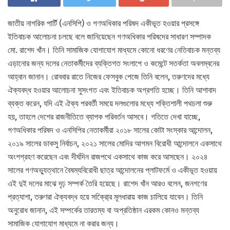
জাতীয় নাগরিক পার্টি (এনসিপি) ও গণঅধিকার পরিষদ একীভূত হওয়ার প্রসঙ্গে
ইতিবাচক আলোচনা চলছে বলে জানিয়েছেন গণঅধিকার পরিষদের সাধারণ সম্পাদক
মো. রাশেদ খাঁন। তিনি সামাজিক যোগাযোগ মাধ্যমে কোনো ধরণের নেতিবাচক মন্তব্য
এড়ানোর জন্য দলের নেতাকর্মীদের ব্যক্তিগত সংলাপে ও কমেন্টে সতর্কতা অবলম্বনের
আহ্বান জানান। রোববার রাতে নিজের ফেসবুক পেজে তিনি বলেন, তরুণদের মধ্যে
ঐক্যবদ্ধ হওয়ার আলোচনা সুসংগত এবং ইতিবাচক অগ্রগতি হচ্ছে। তিনি আশাবাদ
ব্যক্ত করেন, যদি এই ঐক্য পরবর্তী সময়ে দলগুলোর মধ্যে শক্তিশালী পথচলা শুরু
হয়, তাহলে দেশের রাজনীতিতে ব্যাপক পরিবর্তন আসবে। গতিতে দেখা যাচ্ছে,
গণঅধিকার পরিষদ ও এনসিপির নেতাকর্মীরা ২০১৮ সালের কোটা সংস্কার আন্দোলন,
২০১৯ সালের ডাকসু নির্বাচন, ২০২১ সালের মোদির আগমন বিরোধী আন্দোলনে একসাথে
অংশগ্রহণ করেছেন এবং দীর্ঘদিন রাজপথে একসাথে কাজ করে আসছেন। ২০২৪
সালের গণঅভ্যুত্থানে বৈষম্যবিরোধী ছাত্র আন্দোলনের প্লাটফর্মে ও একীভূত হওয়ায়
এই দুই দলের মাঝে দৃঢ় সম্পর্ক তৈরি হয়েছে। রাশেদ খাঁন আরও বলেন, জনগণের
প্রত্যাশা, তরুণরা ঐক্যবদ্ধ হয়ে সক্রিা্ের মূলধারায় কাজ চালিয়ে যাবেন। তিনি
অনুরোধ জানান, এই সম্পর্কের তারতম্য বা অপ্রতিষ্ঠান এরকম কোনও মন্তব্য
সামাজিক যোগাযোগ মাধ্যমে না করার জন্য।