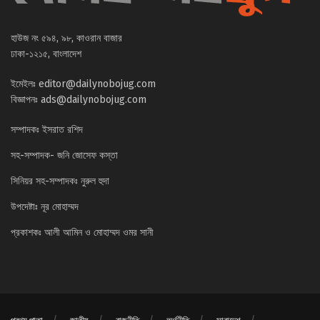
হাউজ নং ৫৯৪, ৯৮, কাওরান বাজার
ঢাকা-১২১৫, বাংলাদেশ
ইমেইলঃ
editor@dailynobojug.com
বিজ্ঞাপনঃ
ads@dailynobojug.com
সম্পাদকঃ ইসরাত রশিদ
সহ-সম্পাদক- জনি জোসেফ কস্তা
সিনিয়র সহ-সম্পাদকঃ নুরুল হুদা
উপদেষ্টাঃ নূর মোহাম্মদ
প্রকাশকঃ আলী আমিন ও মোহাম্মদ ওমর সানী