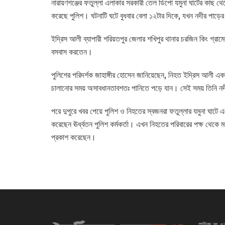
নারায়ণগঞ্জের ফতুল্লা এলাকার সরকারী তেল ডিপো যমুনা ঘাটের কাছ থেক
করেছে পুলিশ। ঘটনাটি ঘটে বুধবার বেলা ১২টার দিকে, যখন নদীর পাড়ের
ইদ্রিস আলী ব্যাপারী শরিয়তপুর জেলার শখিপুর থানার চরজিন কিং গ্রামে
বসবাস করতেন।
পুলিশের পরিদর্শক জাহাঙ্গীর হোসেন জানিয়েছেন, নিহত ইদ্রিস আলী এ
চালানোর সময় অসাবধানতাবশতঃ পানিতে পড়ে যান। সেই সময় তিনি ন
পরে দুপুরে খবর পেয়ে পুলিশ ও নিহতের স্বজনরা ফতুল্লার যমুনা ঘাটে
করেছেন ঊর্ধ্বতন পুলিশ কর্মকর্তা। এখন নিহতের পরিবারের পক্ষ থেকে মর
প্রকাশ করেছেন।
হাউজ নং ৫