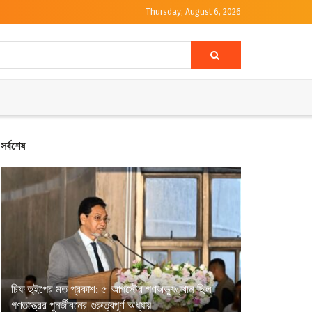
Thursday, August 6, 2026
সর্বশেষ
চিফ হুইপের মত প্রকাশ: ৫ আগস্টের গণঅভ্যুত্থান ছিল
গণতন্ত্রের পুনর্জীবনের গুরুত্বপূর্ণ অধ্যায়