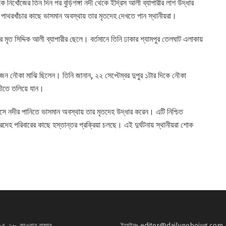
ে নিখোঁজের তিন দিন পর বুড়িগঙ্গা নদী থেকে ইদ্রিস আলী ব্যাপারীর লাশ উদ্ধার
 পাথরখাঁচার কাছে ভাসমান অবস্থায় তার মৃতদেহ দেখতে পান স্থানীয়রা।
র মৃত সিদ্দিক আলী ব্যাপারীর ছেলে। বর্তমানে তিনি ঢাকার শ্যামপুর তেলঘাট এলাকায়
কজন নৌকা মাঝি ছিলেন। তিনি জানান, ২২ সেপ্টেম্বর দুপুর ১টার দিকে নৌকা
দীতে তলিয়ে যান।
 এসে নদীর পানিতে ভাসমান অবস্থায় তার মৃতদেহ উদ্ধার করেন। এটি নিশ্চিত
দেহ পরিবারের কাছে হস্তান্তর প্রক্রিয়া চলছে। এই দুর্ঘটনায় স্থানীয়রা শোক
৯৪, ৯৮, কাওরান বাজার
ইমেইলঃ
editor@dailynobojug.com