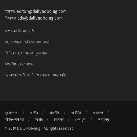
ইমেইলঃ
editor@dailynobojug.com
বিজ্ঞাপনঃ
ads@dailynobojug.com
সম্পাদকঃ ইসরাত রশিদ
সহ-সম্পাদক- জনি জোসেফ কস্তা
সিনিয়র সহ-সম্পাদকঃ নুরুল হুদা
উপদেষ্টাঃ নূর মোহাম্মদ
প্রকাশকঃ আলী আমিন ও মোহাম্মদ ওমর সানী
প্রথম পাতা
জাতীয়
রাজনীতি
অর্থনীতি
সারাদেশ
আইন-আদালত
ফিচার
বিনোদন
খেলাধুলা
অন্যান্য
© 2019 Daily Nobojug - All rights reserved.