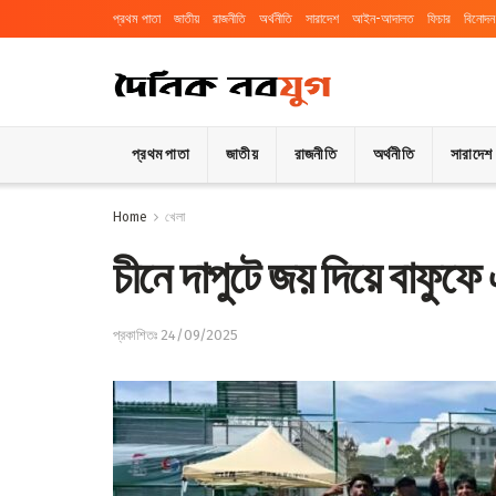
প্রথম পাতা
জাতীয়
রাজনীতি
অর্থনীতি
সারাদেশ
আইন-আদালত
ফিচার
বিনোদন
প্রথম পাতা
জাতীয়
রাজনীতি
অর্থনীতি
সারাদেশ
Home
খেলা
চীনে দাপুটে জয় দিয়ে বাফুফে
প্রকাশিতঃ 24/09/2025