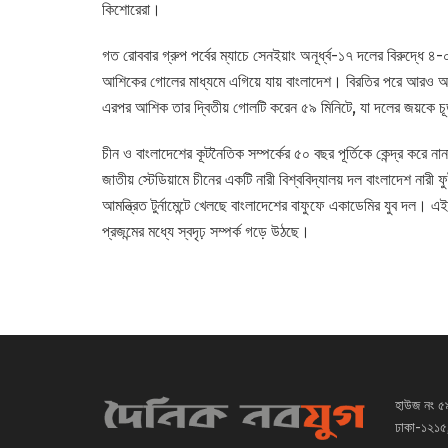
কিশোরেরা।
গত রোববার গ্রুপ পর্বের ম্যাচে সেনইয়াং অনূর্ধ্ব-১৭ দলের বিরুদ্ধে 
আশিকের গোলের মাধ্যমে এগিয়ে যায় বাংলাদেশ। বিরতির পরে আরও আক্
এরপর আশিক তার দ্বিতীয় গোলটি করেন ৫৯ মিনিটে, যা দলের জয়কে চূ
চীন ও বাংলাদেশের কূটনৈতিক সম্পর্কের ৫০ বছর পূর্তিকে কেন্দ্র করে
জাতীয় স্টেডিয়ামে চীনের একটি নারী বিশ্ববিদ্যালয় দল বাংলাদেশ নারী
আমন্ত্রিত টুর্নামেন্টে খেলছে বাংলাদেশের বাফুফে একাডেমির যুব দল। এ
প্রজন্মের মধ্যে স্বদৃঢ় সম্পর্ক গড়ে উঠছে।
হাউজ নং ৫
ঢাকা-১২১৫,