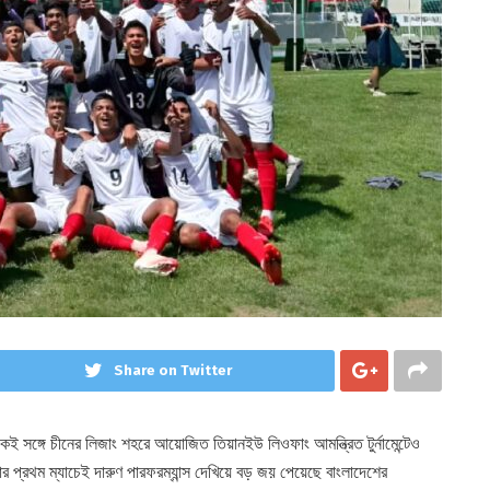
Share on Twitter
। একই সঙ্গে চীনের লিজাং শহরে আয়োজিত তিয়ানইউ লিওফাং আমন্ত্রিত টুর্নামেন্টেও
প্রথম ম্যাচেই দারুণ পারফরম্যান্স দেখিয়ে বড় জয় পেয়েছে বাংলাদেশের