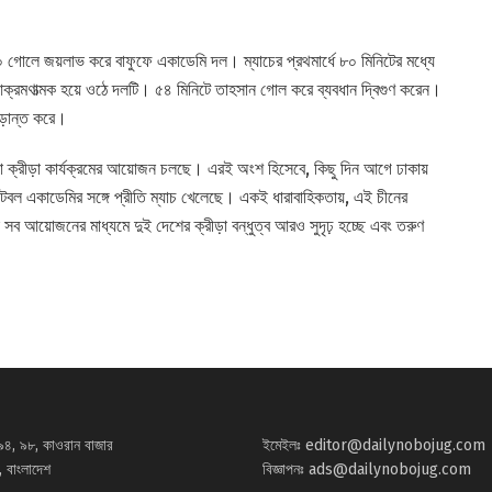
৪-০ গোলে জয়লাভ করে বাফুফে একাডেমি দল। ম্যাচের প্রথমার্ধে ৮০ মিনিটের মধ্যে
রমণাত্মক হয়ে ওঠে দলটি। ৫৪ মিনিটে তাহসান গোল করে ব্যবধান দ্বিগুণ করেন।
ড়ান্ত করে।
 নানা ক্রীড়া কার্যক্রমের আয়োজন চলছে। এরই অংশ হিসেবে, কিছু দিন আগে ঢাকায়
 ফুটবল একাডেমির সঙ্গে প্রীতি ম্যাচ খেলেছে। একই ধারাবাহিকতায়, এই চীনের
ই সব আয়োজনের মাধ্যমে দুই দেশের ক্রীড়া বন্ধুত্ব আরও সুদৃঢ় হচ্ছে এবং তরুণ
৯৪, ৯৮, কাওরান বাজার
ইমেইলঃ
editor@dailynobojug.com
 বাংলাদেশ
বিজ্ঞাপনঃ
ads@dailynobojug.com