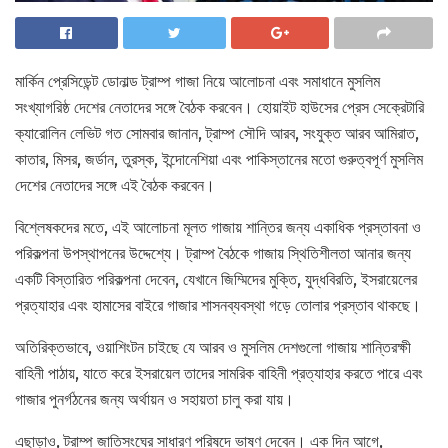
মার্কিন প্রেসিডেন্ট ডোনাল্ড ট্রাম্প গাজা নিয়ে আলোচনা এবং সমাধানে মুসলিম
সংখ্যাগরিষ্ঠ দেশের নেতাদের সঙ্গে বৈঠক করবেন। হোয়াইট হাউসের প্রেস সেক্রেটারি
ক্যারোলিন লেভিট গত সোমবার জানান, ট্রাম্প সৌদি আরব, সংযুক্ত আরব আমিরাত,
কাতার, মিসর, জর্ডান, তুরস্ক, ইন্দোনেশিয়া এবং পাকিস্তানের মতো গুরুত্বপূর্ণ মুসলিম
দেশের নেতাদের সঙ্গে এই বৈঠক করবেন।
বিশ্লেষকদের মতে, এই আলোচনা মূলত গাজায় শান্তির জন্য একাধিক প্রস্তাবনা ও
পরিকল্পনা উপস্থাপনের উদ্দেশ্যে। ট্রাম্প বৈঠকে গাজায় স্থিতিশীলতা আনার জন্য
একটি বিস্তারিত পরিকল্পনা দেবেন, যেখানে জিম্মিদের মুক্তি, যুদ্ধবিরতি, ইসরায়েলের
প্রত্যাহার এবং হামাসের বাইরে গাজার শাসনব্যবস্থা গড়ে তোলার প্রস্তাব থাকছে।
অতিরিক্তভাবে, ওয়াশিংটন চাইছে যে আরব ও মুসলিম দেশগুলো গাজায় শান্তিরক্ষী
বাহিনী পাঠায়, যাতে করে ইসরায়েল তাদের সামরিক বাহিনী প্রত্যাহার করতে পারে এবং
গাজার পুনর্গঠনের জন্য অর্থায়ন ও সহায়তা চালু করা যায়।
এছাড়াও, ট্রাম্প জাতিসংঘের সাধারণ পরিষদে ভাষণ দেবেন। এক দিন আগে,