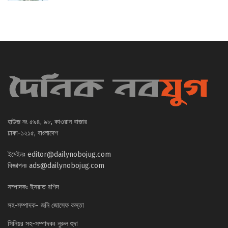
হাউজ নং ৫৯৪, ৯৮, কাওরান বাজার
ঢাকা-১২১৫, বাংলাদেশ
ইমেইলঃ
editor@dailynobojug.com
বিজ্ঞাপনঃ
ads@dailynobojug.com
সম্পাদকঃ ইসরাত রশিদ
সহ-সম্পাদক- জনি জোসেফ কস্তা
সিনিয়র সহ-সম্পাদকঃ নুরুল হুদা