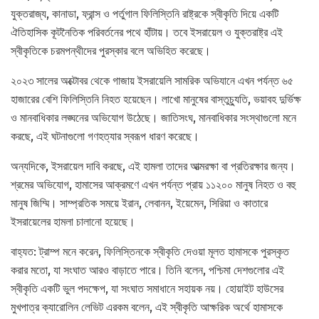
যুক্তরাজ্য, কানাডা, ফ্রান্স ও পর্তুগাল ফিলিস্তিনি রাষ্ট্রকে স্বীকৃতি দিয়ে একটি
ঐতিহাসিক কূটনৈতিক পরিবর্তনের পথে হাঁটায়। তবে ইসরায়েল ও যুক্তরাষ্ট্র এই
স্বীকৃতিকে চরমপন্থীদের পুরস্কার বলে অভিহিত করেছে।
২০২৩ সালের অক্টোবর থেকে গাজায় ইসরায়েলি সামরিক অভিযানে এখন পর্যন্ত ৬৫
হাজারের বেশি ফিলিস্তিনি নিহত হয়েছেন। লাখো মানুষের বাস্তুচ্যুতি, ভয়াবহ দুর্ভিক্ষ
ও মানবাধিকার লঙ্ঘনের অভিযোগ উঠেছে। জাতিসংঘ, মানবাধিকার সংস্থাগুলো মনে
করছে, এই ঘটনাগুলো গণহত্যার স্বরূপ ধারণ করেছে।
অন্যদিকে, ইসরায়েল দাবি করছে, এই হামলা তাদের আত্মরক্ষা বা প্রতিরক্ষার জন্য।
শ্রমের অভিযোগ, হামাসের আক্রমণে এখন পর্যন্ত প্রায় ১১২০০ মানুষ নিহত ও বহু
মানুষ জিম্মি। সাম্প্রতিক সময়ে ইরান, লেবানন, ইয়েমেন, সিরিয়া ও কাতারে
ইসরায়েলের হামলা চালানো হয়েছে।
বাহ্যত: ট্রাম্প মনে করেন, ফিলিস্তিনকে স্বীকৃতি দেওয়া মূলত হামাসকে পুরস্কৃত
করার মতো, যা সংঘাত আরও বাড়াতে পারে। তিনি বলেন, পশ্চিমা দেশগুলোর এই
স্বীকৃতি একটি ভুল পদক্ষেপ, যা সংঘাত সমাধানে সহায়ক নয়। হোয়াইট হাউসের
মুখপাত্র ক্যারোলিন লেভিট এরকম বলেন, এই স্বীকৃতি আক্ষরিক অর্থে হামাসকে