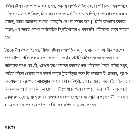
বিজিএমইএর সভাপতি আরও বলেন, ‘আমরা এলডিসি উত্তরণের পরিকল্পনা সফলভাবে
চালিয়ে যেতে চাই কিন্তু তিন বছরের জন্য এই সিদ্ধান্তে পিছিয়ে দেওয়ার প্রয়োজন
রয়েছে, কারণ আমাদের তখনই প্রস্তুতি নেওয়া সম্ভব হবে।’ তিনি আশাবাদ ব্যক্ত
করেন, এই সময়ে দেশের অর্থনৈতিক স্থিতিশীলতা ও ব্যবসায়ী পরিবেশের জন্য সহায়ক
হবে।
বৈঠকে উপস্থিত ছিলেন, বিজিএমইএর সভাপতি মাহমুদ হাসান খান, হা-মীম গ্রুপের
ব্যবস্থাপনা পরিচালক এ.কে. আজাদ, স্কয়ার ফার্মাসিউটিক্যালসের ব্যবস্থাপনা
পরিচালক তপন চৌধুরী, এপেক্স ফুটওয়্যারের ব্যবস্থাপনা পরিচালক সৈয়দ নাসিম মঞ্জুর,
মেট্রোপলিটন চেম্বার অব কমার্স অ্যান্ড ইন্ডাস্ট্রির সভাপতি কামরান টি. রহমান, প্রাণ-
আরএফএল গ্রুপের চেয়ারম্যান আহসান খান চৌধুরী, ঢাকা চেম্বার অর্থনৈতিক উন্নয়ন
বিষয়ক সভাপতি তাসকিন আহমেদ, নিট পোশাক শিল্পের সংগঠন বিকেএমইএর সভাপতি
মোহাম্মদ হাতেম, বাংলাদেশ এমপ্লয়ারস ফেডারেশনের সভাপতি ফজলে শামীম এহসান
ও নেক্সাস গ্রুপের ব্যবস্থাপনা পরিচালক রশিদ আহমেদ হোসেন।
সর্বশেষ