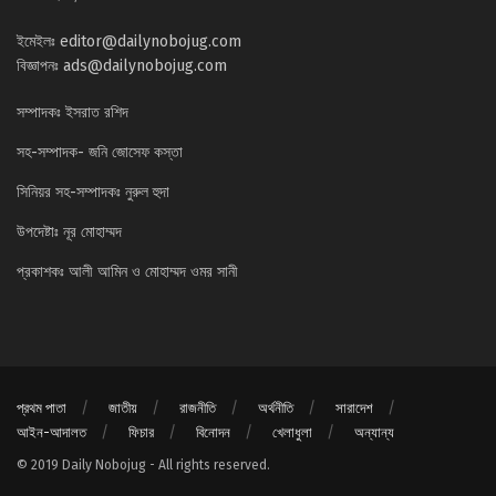
ইমেইলঃ
editor@dailynobojug.com
বিজ্ঞাপনঃ
ads@dailynobojug.com
সম্পাদকঃ ইসরাত রশিদ
সহ-সম্পাদক- জনি জোসেফ কস্তা
সিনিয়র সহ-সম্পাদকঃ নুরুল হুদা
উপদেষ্টাঃ নূর মোহাম্মদ
প্রকাশকঃ আলী আমিন ও মোহাম্মদ ওমর সানী
প্রথম পাতা
জাতীয়
রাজনীতি
অর্থনীতি
সারাদেশ
আইন-আদালত
ফিচার
বিনোদন
খেলাধুলা
অন্যান্য
© 2019 Daily Nobojug - All rights reserved.