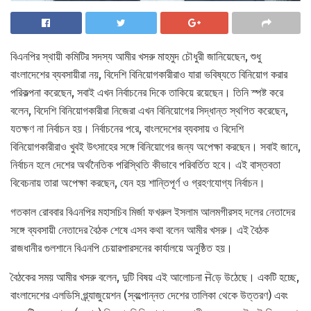
বিএনপির স্থায়ী কমিটির সদস্য আমীর খসরু মাহমুদ চৌধুরী জানিয়েছেন, শুধু
বাংলাদেশের ব্যবসায়ীরা নয়, বিদেশি বিনিয়োগকারীরাও যারা ভবিষ্যতে বিনিয়োগ করার
পরিকল্পনা করেছেন, সবাই এখন নির্বাচনের দিকে তাকিয়ে রয়েছেন। তিনি স্পষ্ট করে
বলেন, বিদেশি বিনিয়োগকারীরা নিজেরা এখন বিনিয়োগের সিদ্ধান্ত স্থগিত করেছেন,
যতক্ষণ না নির্বাচন হয়। নির্বাচনের পরে, বাংলদেশের ব্যবসায় ও বিদেশি
বিনিয়োগকারীরাও খুবই উৎসাহের সঙ্গে বিনিয়োগের জন্য অপেক্ষা করছেন। সবাই জানে,
নির্বাচন হলে দেশের অর্থনৈতিক পরিস্থিতি কীভাবে পরিবর্তিত হবে। এই বাস্তবতা
বিবেচনায় তারা অপেক্ষা করছেন, যেন হয় শান্তিপূর্ণ ও গ্রহণযোগ্য নির্বাচন।
গতকাল রোববার বিএনপির মহাসচিব মির্জা ফখরুল ইসলাম আলমগীরসহ দলের নেতাদের
সঙ্গে ব্যবসায়ী নেতাদের বৈঠক শেষে এসব কথা বলেন আমীর খসরু। এই বৈঠক
রাজধানীর গুলশানে বিএনপি চেয়ারপারসনের কার্যালয়ে অনুষ্ঠিত হয়।
বৈঠকের সময় আমীর খসরু বলেন, দুটি বিষয় এই আলোচনা ਜੋড়ে উঠেছে। একটি হচ্ছে,
বাংলাদেশের এলডিসি গ্ল্র্যাজুয়েশন (স্বল্পোন্নত দেশের তালিকা থেকে উত্তরণ) এবং