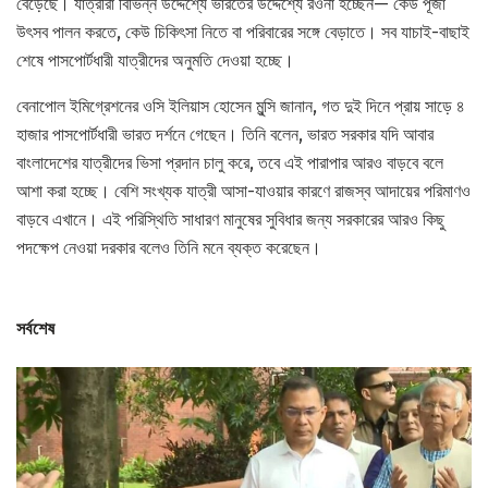
বেড়েছে। যাত্রীরা বিভিন্ন উদ্দেশ্যে ভারতের উদ্দেশ্যে রওনা হচ্ছেন— কেউ পূজা
উৎসব পালন করতে, কেউ চিকিৎসা নিতে বা পরিবারের সঙ্গে বেড়াতে। সব যাচাই-বাছাই
শেষে পাসপোর্টধারী যাত্রীদের অনুমতি দেওয়া হচ্ছে।
বেনাপোল ইমিগ্রেশনের ওসি ইলিয়াস হোসেন মুন্সি জানান, গত দুই দিনে প্রায় সাড়ে ৪
হাজার পাসপোর্টধারী ভারত দর্শনে গেছেন। তিনি বলেন, ভারত সরকার যদি আবার
বাংলাদেশের যাত্রীদের ভিসা প্রদান চালু করে, তবে এই পারাপার আরও বাড়বে বলে
আশা করা হচ্ছে। বেশি সংখ্যক যাত্রী আসা-যাওয়ার কারণে রাজস্ব আদায়ের পরিমাণও
বাড়বে এখানে। এই পরিস্থিতি সাধারণ মানুষের সুবিধার জন্য সরকারের আরও কিছু
পদক্ষেপ নেওয়া দরকার বলেও তিনি মনে ব্যক্ত করেছেন।
সর্বশেষ