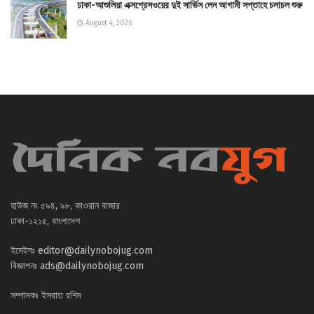
ঢাকা-আশুলিয়া এক্সপ্রেসওয়ের দুই সার্ভিস লেন আগামী সপ্তাহে চলাচল শুরু
August 4, 2026
হাউজ নং ৫৯৪, ৯৮, কাওরান বাজার
ঢাকা-১২১৫, বাংলাদেশ
ইমেইলঃ
editor@dailynobojug.com
বিজ্ঞাপনঃ
ads@dailynobojug.com
সম্পাদকঃ ইসরাত রশিদ