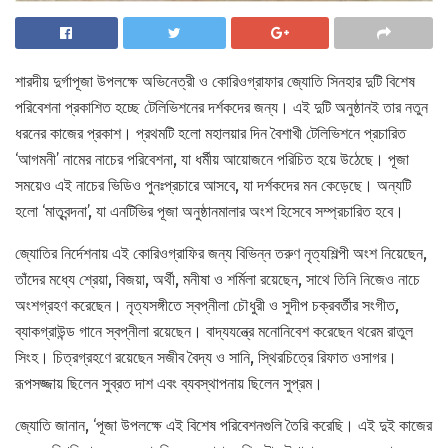
শারদীয় দুর্গাপূজা উপলক্ষে অভিনেত্রী ও কোরিওগ্রাফার জ্যোতি সিনহার দুটি বিশেষ
পরিবেশনা প্রকাশিত হচ্ছে টেলিভিশনের দর্শকদের জন্য। এই দুটি অনুষ্ঠানই তার নতুন
ধরনের কাজের প্রকাশ। প্রথমটি হলো মহালয়ার দিন বৈশাখী টেলিভিশনে প্রচারিত
‘আগমনী’ নামের নাচের পরিবেশনা, যা ধর্মীয় আয়োজনে পরিচিত হয়ে উঠেছে। পূজা
সময়েও এই নাচের ভিডিও পুনঃপ্রচারে আসবে, যা দর্শকদের মন কেড়েছে। অন্যটি
হলো ‘মাতৃবন্দনা’, যা এনটিভির পূজা অনুষ্ঠানমালার অংশ হিসেবে সম্প্রচারিত হবে।
জ্যোতির নির্দেশনায় এই কোরিওগ্রাফির জন্য বিভিন্ন তরুণ নৃত্যশিল্পী অংশ নিয়েছেন,
তাঁদের মধ্যে শ্রেয়া, বিজয়া, অর্থী, মনীষা ও শর্মিলা রয়েছেন, সাথে তিনি নিজেও নাচে
অংশগ্রহণ করেছেন। নৃত্যসঙ্গীতে স্বপ্নীলা চৌধুরী ও সুদীপ চক্রবর্তীর সংগীত,
ব্যাকগ্রাউন্ড গানে স্বপ্নীলা রয়েছেন। বাদ্যযন্ত্রে মনোনিবেশ করেছেন থরেম রাতুল
সিংহ। চিত্রগ্রহণে রয়েছেন সজীব বৈদ্য ও সানি, স্থিরচিত্রে রিফাত ওসাগর।
রূপসজ্জায় ছিলেন সুব্রত দাশ এবং ব্যবস্থাপনায় ছিলেন সুপ্রম।
জ্যোতি জানান, ‘পূজা উপলক্ষে এই বিশেষ পরিবেশনগুলি তৈরি করেছি। এই দুই কাজের