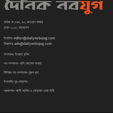
হাউজ নং ৫৯৪, ৯৮, কাওরান বাজার
ঢাকা-১২১৫, বাংলাদেশ
ইমেইলঃ
editor@dailynobojug.com
বিজ্ঞাপনঃ
ads@dailynobojug.com
সম্পাদকঃ ইসরাত রশিদ
সহ-সম্পাদক- জনি জোসেফ কস্তা
সিনিয়র সহ-সম্পাদকঃ নুরুল হুদা
উপদেষ্টাঃ নূর মোহাম্মদ
প্রকাশকঃ আলী আমিন ও মোহাম্মদ ওমর সানী