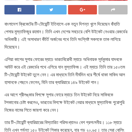
বাংলাদেশ ক্রিকেটের টি-টোয়েন্টি ইতিহাসে এক নতুন দিগন্ত খুলে দিয়েছেন বাঁহাতি
পেসার মুস্তাফিজুর রহমান। তিনি এখন দেশের সবচেয়ে বেশি উইকেট নেওয়ার রেকর্ডের
অধিকারী। এই অসাধারণ কীর্তি অর্জনের পথে তিনি সংশ্লিষ্ট সকলকে তাক লাগিয়ে
দিয়েছেন।
এশিয়া কাপের সুপার ফোরের ম্যাচে ভারতবিরোধী ম্যাচে অধিনায়ক সূর্যকুমার যাদবকে
আউট করে এই রেকর্ডের পথে এগিয়ে যান মুস্তাফিজ। এই ম্যাচে তিনি তার ১৫০তম
টি-টোয়েন্টি উইকেট তুলে নেন। এর মাধ্যমে তিনি দীর্ঘদিন ধরে শীর্ষে থাকা সাকিব আল
হাসানকে পেছনে ফেলেন, যিনি তার ক্যারিয়ারে ১৪৯ উইকেট পান।
এর আগে শ্রীলঙ্কার বিপক্ষে সুপার ফোরে ম্যাচে তিন উইকেট নিয়ে সাকিবকে
টপকানোর চেষ্টা করলেও, ভারতের বিপক্ষে উইকেট নেয়ার মাধ্যমে মুস্তাফিজ পুরোপুরি
নিজের নামের শিতে জায়গা করে নেন।
তার টি-টোয়েন্টি ক্যারিয়ারের বিস্তারিত পরিসংখ্যানও বেশ প্রশংসনীয়। ১১৮ ম্যাচে
তিনি এখন পর্যন্ত ১৫০ উইকেট শিকার করেছেন, যার গড় ২০.৬৫। তার সেরা বোলিং