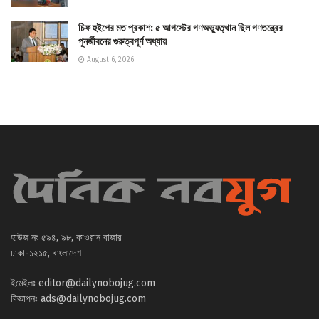
চিফ হুইপের মত প্রকাশ: ৫ আগস্টের গণঅভ্যুত্থান ছিল গণতন্ত্রের
পুনর্জীবনের গুরুত্বপূর্ণ অধ্যায়
August 6, 2026
হাউজ নং ৫৯৪, ৯৮, কাওরান বাজার
ঢাকা-১২১৫, বাংলাদেশ
ইমেইলঃ
editor@dailynobojug.com
বিজ্ঞাপনঃ
ads@dailynobojug.com