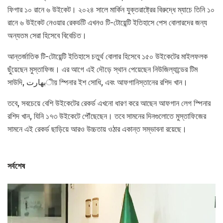
ফিগার ১০ রানে ৬ উইকেট। ২০২৪ সালে মার্কিন যুক্তরাষ্ট্রের বিরুদ্ধে ম্যাচে তিনি ১০
রানে ৬ উইকেট নেওয়ার রেকর্ডটি এখনও টি-টোয়েন্টি ইতিহাসে পেস বোলারদের জন্য
অন্যতম সেরা হিসেবে বিবেচিত।
আন্তর্জাতিক টি-টোয়েন্টি ইতিহাসে চতুর্থ বোলার হিসেবে ১৫০ উইকেটের মাইলফলক
ছুঁয়েছেন মুস্তাফিজ। এর আগে এই দৌড়ে স্থান পেয়েছেন নিউজিল্যান্ডের টিম
সাউদি, بھارتীয় স্পিনার ইশ সোধি, এবং আফগানিস্তানের রশিদ খান।
তবে, সবচেয়ে বেশি উইকেটের রেকর্ড এখনো ধারণ করে আছেন আফগান লেগ স্পিনার
রশিদ খান, যিনি ১৭৩ উইকেটে পৌঁছেছেন। তবে সামনের দিনগুলোতে মুস্তাফিজের
সামনে এই রেকর্ড ছাড়িয়ে আরও উচ্চতায় ওঠার একান্ত সম্ভাবনা রয়েছে।
সর্বশেষ