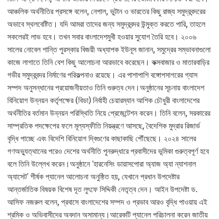
আঞ্চলিক অর্থনীতির প্রসঙ্গে বলেন, নেপাল, ভুটান ও ভারতের কিছু রাজ্য সমুদ্রবন্দরের
অভাবে স্থলবেষ্টিত। যদি আমরা তাদের জন্য সমুদ্রবন্দর উন্মুক্ত করতে পারি, তাহলে
সকলেরই লাভ হবে। তখন সবার বাংলাদেশমুখী হওয়ার সুযোগ তৈরি হবে। ২০০৬
সালের নোবেল শান্তি পুরস্কার বিজয়ী অধ্যাপক ইউনূস জানান, সমুদ্রের সম্ভাবনাগুলো
কাজে লাগাতে তিনি বেশ কিছু আলোচনা আরভাবে করেছেন। কক্সবাজার ও মাতারবাড়ির
গভীর সমুদ্রবন্দর নির্মাণের পরিকল্পনাও রয়েছে। এর পাশাপাশি বঙ্গোপসাগরের গ্যাস
সম্পদ অনুসন্ধানের প্রয়োজনীয়তাও তিনি গুরুত্ব দেন।অনুষ্ঠানের সূচনায় বাংলাদেশ
বিনিয়োগ উন্নয়ন কর্তৃপক্ষের (বিডা) নির্বাহী চেয়ারম্যান আশিক চৌধুরী বাংলাদেশের
অর্থনীতির বর্তমান উন্নয়ন পরিস্থিতি নিয়ে প্রেজেন্টেশন করেন। তিনি বলেন, সরকারের
সাম্প্রতিক পদক্ষেপের ফলে মূল্যস্ফীতি নিয়ন্ত্রণে আসছে, বৈদেশিক মুদ্রার রিজার্ভ
বৃদ্ধি পাচ্ছে এবং বিদেশি বিনিয়োগ দ্বিগুণের কাছাকাছি পৌঁছেছে। ২০২৪ সালের
গণঅভ্যুত্থানের পরেও দেশের অর্থনীতি পুনরুদ্ধারে প্রবাসীদের ভূমিকা গুরুত্বপূর্ণ হবে
বলে তিনি উল্লেখ করেন।অনুষ্ঠানে ‘হারনেসিং ডায়াসপোরা অ্যাজ অ্যা ন্যাশনাল
অ্যাসেট’ শীর্ষক প্যানেল আলোচনা অনুষ্ঠিত হয়, যেখানে প্রধান উপদেষ্টার
আন্তর্জাতিক বিষয়ক বিশেষ দূত লুৎফে সিদ্দিকী নেতৃত্ব দেন। আইন উপদেষ্টা ড.
আসিফ নজরুল বলেন, প্রবাসে বাংলাদেশের সম্পদ ও প্রভাব আরও বৃদ্ধি পাওয়ায় এই
শ্রমিক ও অভিবাসীদের অবদান অসামান্য।আরেকটি প্যানেল পরিচালনা করেন জাতীয়