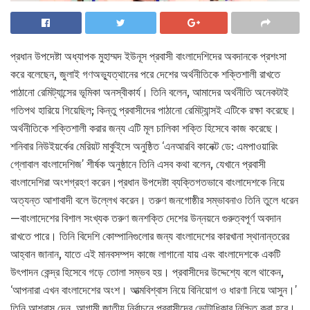
প্রধান উপদেষ্টা অধ্যাপক মুহাম্মদ ইউনূস প্রবাসী বাংলাদেশিদের অবদানকে প্রশংসা
করে বলেছেন, জুলাই গণঅভ্যুত্থানের পরে দেশের অর্থনীতিকে শক্তিশালী রাখতে
পাঠানো রেমিট্যান্সের ভূমিকা অনস্বীকার্য। তিনি বলেন, আমাদের অর্থনীতি অনেকটাই
গতিপথ হারিয়ে গিয়েছিল; কিন্তু প্রবাসীদের পাঠানো রেমিট্যান্সই এটিকে রক্ষা করেছে।
অর্থনীতিকে শক্তিশালী করার জন্য এটি মূল চালিকা শক্তি হিসেবে কাজ করেছে।
শনিবার নিউইয়র্কের মেরিয়ট মার্কুইসে অনুষ্ঠিত ‘এনআরবি কানেক্ট ডে: এমপাওয়ারিং
গ্লোবাল বাংলাদেশিজ’ শীর্ষক অনুষ্ঠানে তিনি এসব কথা বলেন, যেখানে প্রবাসী
বাংলাদেশিরা অংশগ্রহণ করেন।প্রধান উপদেষ্টা ব্যক্তিগতভাবে বাংলাদেশকে নিয়ে
অত্যন্ত আশাবাদী বলে উল্লেখ করেন। তরুণ জনগোষ্ঠীর সম্ভাবনাও তিনি তুলে ধরেন
—বাংলাদেশের বিশাল সংখ্যক তরুণ জনশক্তি দেশের উন্নয়নে গুরুত্বপূর্ণ অবদান
রাখতে পারে। তিনি বিদেশি কোম্পানিগুলোর জন্য বাংলাদেশের কারখানা স্থানান্তরের
আহ্বান জানান, যাতে এই মানবসম্পদ কাজে লাগানো যায় এবং বাংলাদেশকে একটি
উৎপাদন কেন্দ্র হিসেবে গড়ে তোলা সম্ভব হয়। প্রবাসীদের উদ্দেশ্যে বলে থাকেন,
‘আপনারা এখন বাংলাদেশের অংশ। আত্মবিশ্বাস নিয়ে বিনিয়োগ ও ধারণা নিয়ে আসুন।’
তিনি আশ্বাস দেন, আগামী জাতীয় নির্বাচনে প্রবাসীদের ভোটাধিকার নিশ্চিত করা হবে।