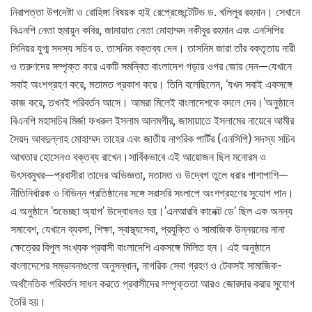
নিরাপত্তা উপদেষ্টা ও রোহিঙ্গা বিষয়ক হাই রেপ্রেজেন্টেটিভ ড. খলিলুর রহমান। সেখানে
বিএনপি নেতা হুমায়ুন কবির, জামায়াত নেতা মোহাম্মদ নকীবুর রহমান এবং এনসিপির
সিনিয়র যুগ্ম সদস্য সচিব ড. তাসনিম বক্তব্য দেন। তাসনিম জারা তাঁর বক্তৃতায় নারী
ও তরুণদের সম্পৃক্ত করে একটি সমন্বিত বাংলাদেশ গড়ার ওপর জোর দেন—যেখানে
সবাই অংশগ্রহণ করে, মতামত প্রকাশ করে। তিনি বলেছিলেন, ‘যখন সবাই একসঙ্গে
কাজ করে, তখনই পরিবর্তন আসে। আমরা মিলেই বাংলাদেশকে বদলে দেব।’অনুষ্ঠানে
বিএনপি মহাসচিব মির্জা ফখরুল ইসলাম আলমগীর, জামায়াতে ইসলামের নায়েবে আমীর
সৈয়দ আবদুল্লাহ মোহাম্মদ তাহের এবং জাতীয় নাগরিক পার্টির (এনসিপি) সদস্য সচিব
আখতার হোসেনও বক্তব্য রাখেন।সার্বিকভাবে এই আয়োজন ছিল মনোরম ও
উৎসবমুখর—প্রবাসীরা তাদের অভিজ্ঞতা, মতামত ও উদ্বেগ তুলে ধরার পাশাপাশি—
নীতিনির্ধারক ও বিভিন্ন প্রতিষ্ঠানের সঙ্গে সরাসরি সংলাপে অংশগ্রহণের সুযোগ পান।
এ অনুষ্ঠানে ‘শুভেচ্ছা অ্যাপ’ উদ্বোধনও হয়।’এনআরবি কানেক্ট ডে’ ছিল এক অনন্য
সমাবেশ, যেখানে ব্যবসা, শিক্ষা, স্বাস্থ্যসেবা, প্রযুক্তি ও সামাজিক উন্নয়নের নানা
ক্ষেত্রের বিপুল সংখ্যক প্রবাসী বাংলাদেশি একসঙ্গে মিলিত হন। এই অনুষ্ঠানে
বাংলাদেশের সম্ভাবনাগুলো অনুসন্ধান, নাগরিক সেবা গ্রহণ ও টেকসই সামাজিক-
অর্থনৈতিক পরিবর্তন সাধন করতে প্রবাসীদের সম্পৃক্ততা আরও জোরদার করার সুযোগ
তৈরি হয়।