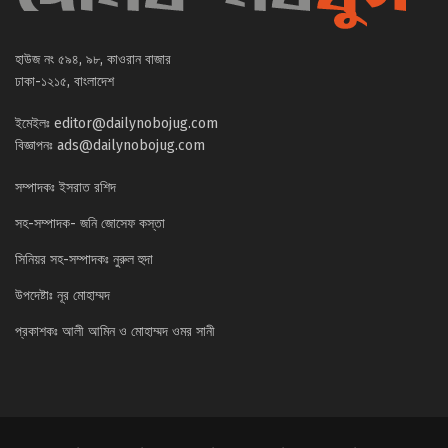
হাউজ নং ৫৯৪, ৯৮, কাওরান বাজার
ঢাকা-১২১৫, বাংলাদেশ
ইমেইলঃ
editor@dailynobojug.com
বিজ্ঞাপনঃ
ads@dailynobojug.com
সম্পাদকঃ ইসরাত রশিদ
সহ-সম্পাদক- জনি জোসেফ কস্তা
সিনিয়র সহ-সম্পাদকঃ নুরুল হুদা
উপদেষ্টাঃ নূর মোহাম্মদ
প্রকাশকঃ আলী আমিন ও মোহাম্মদ ওমর সানী