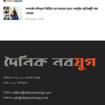
সম্পর্কের ভবিষ্যত নির্ধারিত হবে ভারতের হাতে: পররাষ্ট্র প্রতিমন্ত্রী শামা
ওবায়েদ
August 7, 2026
হাউজ নং ৫৯৪, ৯৮, কাওরান বাজার
ঢাকা-১২১৫, বাংলাদেশ
ইমেইলঃ
editor@dailynobojug.com
বিজ্ঞাপনঃ
ads@dailynobojug.com