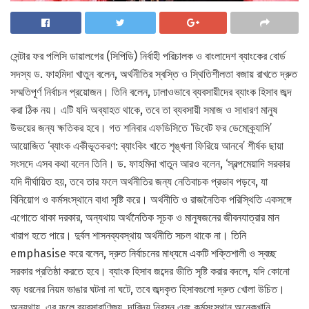
সেন্টার ফর পলিসি ডায়ালগের (সিপিডি) নির্বাহী পরিচালক ও বাংলাদেশ ব্যাংকের বোর্ড
সদস্য ড. ফাহমিদা খাতুন বলেন, অর্থনীতির স্বস্তি ও স্থিতিশীলতা বজায় রাখতে দ্রুত
সম্মতিপূর্ণ নির্বাচন প্রয়োজন। তিনি বলেন, ঢালাওভাবে ব্যবসায়ীদের ব্যাংক হিসাব জব্দ
করা ঠিক নয়। এটি যদি অব্যাহত থাকে, তবে তা ব্যবসায়ী সমাজ ও সাধারণ মানুষ
উভয়ের জন্য ক্ষতিকর হবে। গত শনিবার এফডিসিতে ‘ডিবেট ফর ডেমোক্র্যাসি’
আয়োজিত ‘ব্যাংক একীভূতকরণ: ব্যাংকিং খাতে শৃঙ্খলা ফিরিয়ে আনবে’ শীর্ষক ছায়া
সংসদে এসব কথা বলেন তিনি। ড. ফাহমিদা খাতুন আরও বলেন, ‘স্বল্পমেয়াদি সরকার
যদি দীর্ঘায়িত হয়, তবে তার ফলে অর্থনীতির জন্য নেতিবাচক প্রভাব পড়বে, যা
বিনিয়োগ ও কর্মসংস্থানে বাধা সৃষ্টি করে। অর্থনীতি ও রাজনৈতিক পরিস্থিতি একসঙ্গে
এগোতে থাকা দরকার, অন্যথায় অর্থনৈতিক সূচক ও মানুষজনের জীবনযাত্রার মান
খারাপ হতে পারে। দুর্বল শাসনব্যবস্থায় অর্থনীতি সচল থাকে না। তিনি
emphasise করে বলেন, দ্রুত নির্বাচনের মাধ্যমে একটি শক্তিশালী ও স্বচ্ছ
সরকার প্রতিষ্ঠা করতে হবে। ব্যাংক হিসাব জব্দের ভীতি সৃষ্টি করার বদলে, যদি কোনো
বড় ধরনের নিয়ম ভাঙার ঘটনা না ঘটে, তবে জব্দকৃত হিসাবগুলো দ্রুত খোলা উচিত।
অন্যথায়, এর ফলে ব্যবসাবাণিজ্য, দারিদ্র্য নিরসন এবং কর্মসংস্থান অনেকখানি