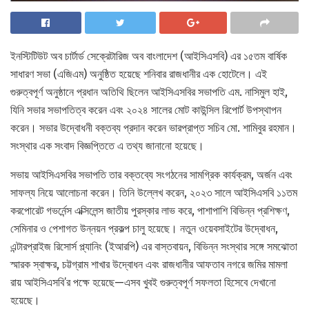
ইনস্টিটিউট অব চার্টার্ড সেক্রেটারিজ অব বাংলাদেশ (আইসিএসবি) এর ১৫তম বার্ষিক
সাধারণ সভা (এজিএম) অনুষ্ঠিত হয়েছে শনিবার রাজধানীর এক হোটেলে। এই
গুরুত্বপূর্ণ অনুষ্ঠানে প্রধান অতিথি ছিলেন আইসিএসবির সভাপতি এম. নাসিমুল হাই,
যিনি সভার সভাপতিত্ব করেন এবং ২০২৪ সালের মোট কাউন্সিল রিপোর্ট উপস্থাপন
করেন। সভার উদ্বোধনী বক্তব্য প্রদান করেন ভারপ্রাপ্ত সচিব মো. শামিবুর রহমান।
সংস্থার এক সংবাদ বিজ্ঞপ্তিতে এ তথ্য জানানো হয়েছে।
সভায় আইসিএসবির সভাপতি তার বক্তব্যে সংগঠনের সামগ্রিক কার্যক্রম, অর্জন এবং
সাফল্য নিয়ে আলোচনা করেন। তিনি উল্লেখ করেন, ২০২৩ সালে আইসিএসবি ১১তম
করপোরেট গভর্নেন্স এক্সিলেন্স জাতীয় পুরস্কার লাভ করে, পাশাপাশি বিভিন্ন প্রশিক্ষণ,
সেমিনার ও পেশাগত উন্নয়ন প্রকল্প চালু হয়েছে। নতুন ওয়েবসাইটের উদ্বোধন,
এন্টারপ্রাইজ রিসোর্স প্ল্যানিং (ইআরপি) এর বাস্তবায়ন, বিভিন্ন সংস্থার সঙ্গে সমঝোতা
স্মারক স্বাক্ষর, চট্টগ্রাম শাখার উদ্বোধন এবং রাজধানীর আফতাব নগরে জমির মামলা
রায় আইসিএসবি’র পক্ষে হয়েছে—এসব খুবই গুরুত্বপূর্ণ সফলতা হিসেবে দেখানো
হয়েছে।