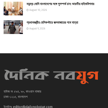
নরেন্দ্র মোদি বাংলাদেশের সঙ্গে সুসম্পর্ক চান: ভারতীয় হাইকমিশনার
August 10, 2026
প্রধানমন্ত্রীর হেলিকপ্টারে কক্সবাজারের পথে যাত্রা
August 9, 2026
হাউজ নং ৫৯৪, ৯৮, কাওরান বাজার
ঢাকা-১২১৫, বাংলাদেশ
ইমেইলঃ
editor@dailynobojug.com