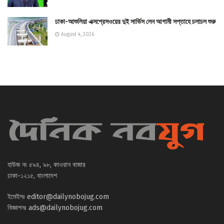
ঢাকা-আশুলিয়া এক্সপ্রেসওয়ের দুই সার্ভিস লেন আগামী সপ্তাহে চলাচল শুরু
August 4, 2026
হাউজ নং ৫৯৪, ৯৮, কাওরান বাজার
ঢাকা-১২১৫, বাংলাদেশ
ইমেইলঃ
editor@dailynobojug.com
বিজ্ঞাপনঃ
ads@dailynobojug.com