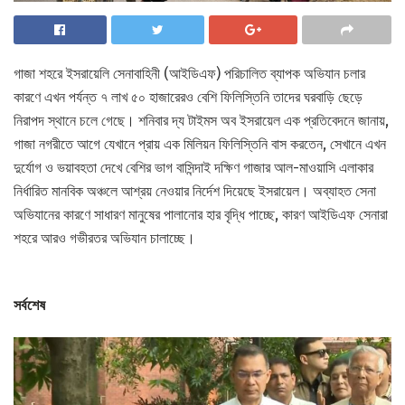
গাজা শহরে ইসরায়েলি সেনাবাহিনী (আইডিএফ) পরিচালিত ব্যাপক অভিযান চলার
কারণে এখন পর্যন্ত ৭ লাখ ৫০ হাজারেরও বেশি ফিলিস্তিনি তাদের ঘরবাড়ি ছেড়ে
নিরাপদ স্থানে চলে গেছে। শনিবার দ্য টাইমস অব ইসরায়েল এক প্রতিবেদনে জানায়,
গাজা নগরীতে আগে যেখানে প্রায় এক মিলিয়ন ফিলিস্তিনি বাস করতেন, সেখানে এখন
দুর্যোগ ও ভয়াবহতা দেখে বেশির ভাগ বাসিন্দাই দক্ষিণ গাজার আল-মাওয়াসি এলাকার
নির্ধারিত মানবিক অঞ্চলে আশ্রয় নেওয়ার নির্দেশ দিয়েছে ইসরায়েল। অব্যাহত সেনা
অভিযানের কারণে সাধারণ মানুষের পালানোর হার বৃদ্ধি পাচ্ছে, কারণ আইডিএফ সেনারা
শহরে আরও গভীরতর অভিযান চালাচ্ছে।
সর্বশেষ