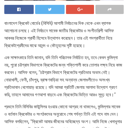
বাংলাদেশ ক্রিকেট বোর্ডের (বিসিবি) আগামী নির্বাচনের দিক থেকে এখন ব্যাপক
আলোচনা চলছে। এই নির্বাচনে সাবেক জাতীয় ক্রিকেটার ও সংগীতশিল্পী আসিফ
আকবর নিজেকে প্রার্থী হিসেবে উত্থাপন করেছেন। তার এই পদপ্রার্থীতা নিয়ে
ক্রিকেটপ্রেমীদের মাঝে আনন্দ ও কৌতূহলের সৃষ্টি হয়েছে।
এক সাক্ষাৎকারে তিনি জানান, যদি তিনি পরিচালক নির্বাচিত হন, তবে কেবল কুমিল্লা
নয়, পুরো চট্টগ্রাম বিভাগকে ক্রিকেটের জন্য শক্তিশালী করে তোলার লক্ষ্য নিয়ে কাজ
করবেন। আসিফ বলেন, “চট্টগ্রাম বিভাগে ক্রিকেটের প্রতিভার অভাব নেই।
নোয়াখালী, ফেনী, চাঁদপুর, ব্রাহ্মণবাড়িয়া সহ অন্যান্য জেলাগুলীতেও অসংখ্য
প্রতিভাবান খেলোয়াড় রয়েছে। যদি আমরা প্রতিটি জেলায় আলাদা উদ্যোগ গ্রহণ
করি, তাহলে আমাদের গণআশা বাড়বে এবং ক্রিকেটের ভিত্তি আরও সুদৃঢ় হবে।”
প্রথমে তিনি বিসিবির কাউন্সিলর হওয়ার কোনো আগ্রহ না থাকলেও, কুমিল্লার সাবেক
ও বর্তমান ক্রিকেটার ও সংগঠকদের অনুরোধে শেষ পর্যন্ত তিনি এই পদে নাম দেন।
আসিফ বলছিলেন, “ক্রিকেট আমার জীবনের অবিচ্ছেদ্য অংশ। আমি নিজে খেলাধুলার