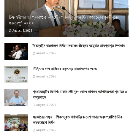
চিফ হুইপের মত প্রকাশ: ৫ আগস্টের গণঅভ্যুত্থান ছিল গণতন্ত্রের পুনর্জীবনের
গুরুত্বপূর্ণ অধ্যায়
August 6, 2026
বৈষম্যহীন বাংলাদেশ নির্মাণে সকলের ঐক্যের আহ্বান ভারপ্রাপ্ত স্পিকার
August 6, 2026
দিল্লিতে শেখ হাসিনার বক্তব্যে বাংলাদেশের ক্ষোভ
August 6, 2026
প্রধানমন্ত্রীর নির্দেশ: ঢাকার নদী দূষণ রোধে কার্যকর কর্মপরিকল্পনা প্রণয়ন ও
বাস্তবায়ন
August 6, 2026
সরকারের লক্ষ্য—শিকলমুক্ত গণতান্ত্রিক দেশ গড়ার জন্য প্রাতিষ্ঠানিক
অবকাঠামো নির্মাণ
August 6, 2026