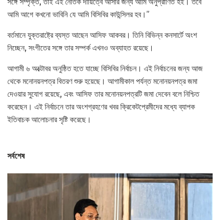
সঙ্গে সম্পৃক্ত, তাই এই নৈতিক দায়িত্বে আসার জন্য আমি অনুপ্রাণিত হই। তবে
আমি আগে কখনো ভাবিনি যে আমি বিসিবির কাউন্সিলর হব।”
বর্তমানে যুক্তরাষ্ট্রে ব্যস্ত আছেন আসিফ আকবর। তিনি বিভিন্ন কনসার্টে অংশ
নিচ্ছেন, সংগীতের সঙ্গে তার সম্পর্ক এখনও অব্যাহত রয়েছে।
আগামী ৬ অক্টোবর অনুষ্ঠিত হতে যাচ্ছে বিসিবির নির্বাচন। এই নির্বাচনের জন্য আজ
থেকে মনোনয়নপত্র বিতরণ শুরু হয়েছে। আগামীকাল পর্যন্ত মনোনয়নপত্র জমা
দেওয়ার সুযোগ রয়েছে, এবং আসিফ তার মনোনয়নপত্রটি জমা দেবেন বলে নিশ্চিত
করেছেন। এই নির্বাচনে তার অংশগ্রহণের খবর ক্রিকেটপ্রেমীদের মধ্যে ব্যাপক
ইতিবাচক আলোচনার সৃষ্টি করেছে।
সর্বশেষ