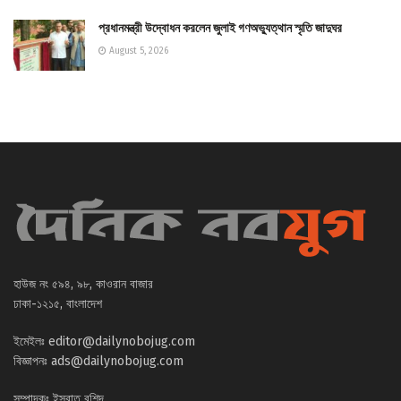
প্রধানমন্ত্রী উদ্বোধন করলেন জুলাই গণঅভ্যুত্থান স্মৃতি জাদুঘর
August 5, 2026
হাউজ নং ৫৯৪, ৯৮, কাওরান বাজার
ঢাকা-১২১৫, বাংলাদেশ
ইমেইলঃ
editor@dailynobojug.com
বিজ্ঞাপনঃ
ads@dailynobojug.com
সম্পাদকঃ ইসরাত রশিদ