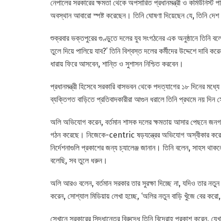
নেপালের সরকারের ক্ষমতা থেকে অপসারিত প্রধানমন্ত্রী ও কমিউনিস্ট 
অবস্থান আবারো স্পষ্ট করেছেন। তিনি ঘোষণা দিয়েছেন যে, তিনি দেশ
শুক্রবার ভক্তপুরের গুণ্ডুতে দলের যুব সংগঠনের এক অনুষ্ঠানে তিনি
তুলে দিয়ে পালিয়ে যাব?’ তিনি বিশ্বস্ত দলের কর্মীদের উদ্দেশে দাবি
ধারায় ফিরে আসবেন, শান্তি ও সুশাসন নিশ্চিত করবেন।
প্রধানমন্ত্রী হিসেবে সরকারি বাসভবন থেকে পদত্যাগের ১৮ দিনের মধ্য
ব্যক্তিগত বাড়িতে প্রতিবাদকারীরা আগুন ধরালে তিনি প্রথমে নয় দিন সে
অলি অভিযোগ করেন, বর্তমান শাসক দলের ক্ষমতায় আসার পেছনে জনগণে
গঠন করেছে। নিজেকে-centric ষড়যন্ত্রের অভিযোগ অস্বীকার করে তিন
নির্দেশনাগুলি প্রকাশের জন্য চ্যালেঞ্জ জানান। তিনি বলেন, সাহস থাকলে
বলেছি, সব তুলে ধরুন।
অলি আরও বলেন, বর্তমান সরকার তার সুরক্ষা দিচ্ছে না, যদিও তার নত
করেন, সোশ্যাল মিডিয়ায় লেখা হচ্ছে, ‘অলির নতুন বাড়ি খুঁজে বের কর
সেখানে সরকারের সিদ্ধান্তের বিরুদ্ধে তিনি বিদ্রোহ প্রকাশ করেন, যে