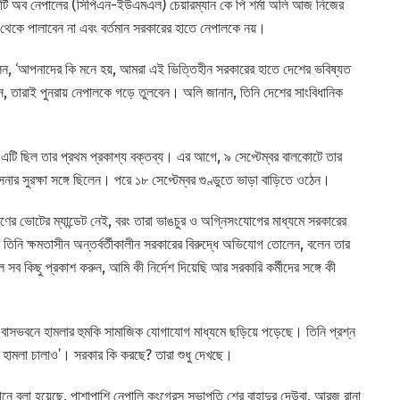
পার্টি অব নেপালের (সিপিএন-ইউএমএল) চেয়ারম্যান কে পি শর্মা অলি আজ নিজের
 থেকে পালাবেন না এবং বর্তমান সরকারের হাতে নেপালকে নয়।
 বলেন, ‘আপনাদের কি মনে হয়, আমরা এই ভিত্তিহীন সরকারের হাতে দেশের ভবিষ্যত
 করেন, তারাই পুনরায় নেপালকে গড়ে তুলবেন। অলি জানান, তিনি দেশের সাংবিধানিক
ে এটি ছিল তার প্রথম প্রকাশ্য বক্তব্য। এর আগে, ৯ সেপ্টেম্বর বালকোটে তার
নার সুরক্ষা সঙ্গে ছিলেন। পরে ১৮ সেপ্টেম্বর গুণ্ডুতে ভাড়া বাড়িতে ওঠেন।
র ভোটের ম্যান্ডেট নেই, বরং তারা ভাঙচুর ও অগ্নিসংযোগের মাধ্যমে সরকারের
ি ক্ষমতাসীন অন্তর্বর্তীকালীন সরকারের বিরুদ্ধে অভিযোগ তোলেন, বলেন তার
 সব কিছু প্রকাশ করুন, আমি কী নির্দেশ দিয়েছি আর সরকারি কর্মীদের সঙ্গে কী
ুন বাসভবনে হামলার হুমকি সামাজিক যোগাযোগ মাধ্যমে ছড়িয়ে পড়েছে। তিনি প্রশ্ন
ো, হামলা চালাও’। সরকার কি করছে? তারা শুধু দেখছে।
খানে বলা হয়েছে, পাশাপাশি নেপালি কংগ্রেস সভাপতি শের বাহাদুর দেউবা, আরজু রানা