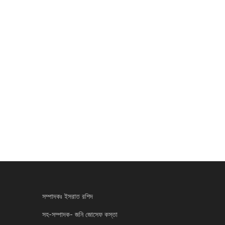
সম্পাদকঃ ইসরাত রশিদ
সহ-সম্পাদক- জনি জোসেফ কস্তা