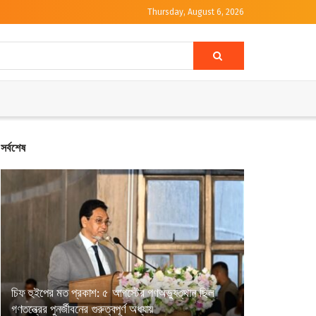
Thursday, August 6, 2026
সর্বশেষ
চিফ হুইপের মত প্রকাশ: ৫ আগস্টের গণঅভ্যুত্থান ছিল
গণতন্ত্রের পুনর্জীবনের গুরুত্বপূর্ণ অধ্যায়