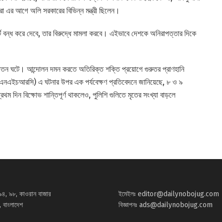
া এর আগে অলি সরকারের বিভিন্ন মন্ত্রী ছিলেন।
ট বন্ধ করে দেবে, তার বিরুদ্ধে মামলা করবে। এইভাবে দেশকে অনিরাপত্তার দিকে
পতন ঘটে। আন্দোলন দমন করতে অতিরিক্ত শক্তি প্রয়োগে গুরুতর প্রাণহানি
 (এনএইচআরসি) এ ঘটনার উপর এক পর্যবেক্ষণ প্রতিবেদনে জানিয়েছে, ৮ ও ৯
রথম দিন বিক্ষোভ শান্তিপূর্ণ থাকলেও, পুলিশি গুলিতে মৃতের সংখ্যা বাড়লে
৯৪, ৯৮, কাওরান বাজার
ইমেইলঃ
editor@dailynobojug.com
 বাংলাদেশ
বিজ্ঞাপনঃ
ads@dailynobojug.com