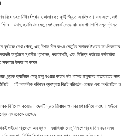
ে।
উপর দিয়ে ৬২৫ মিটার (প্রায় ২ হাজার ৫১ ফুট) উঁচুতে অবস্থিত। এর আগে, এই
 মিটার। এখন, হুয়াজিয়াং সেতু সেই রেকর্ড ভেঙে যাওয়ার পাশাপাশি নতুন দৃষ্টান্ত
ড্রোন ফুটেজে দেখা গেছে, এই বিশাল নীল রঙের সেতুটির সহায়ক টাওয়ার আংশিকভাবে
 অনুষ্ঠানে স্থানীয় প্রশাসন, প্রকৌশলী, এবং বিভিন্ন পর্যায়ের কর্মকর্তারা
ল্পের সফলতা উদযাপন করেন।
ং গ্র্যান্ড ক্যানিয়ন সেতু চালু হওয়ার কারণে দুই পাশের মানুষদের যাতায়াতের সময়
ই মিনিটে। এটি আঞ্চলিক পরিবহন ব্যবস্থায় বিরাট পরিবর্তন এনেছে এবং অর্থনৈতিক ও
াপক বিনিয়োগ করেছে। দেশটি দ্রুত শিল্পায়ন ও নগরায়ণ চালিয়ে যাচ্ছে। গুইঝো
ু বিশ্বের নজরকেড়ে রেখেছে।
্ধেকই গুইঝো প্রদেশে অবস্থিত। হুয়াজিয়াং সেতু নির্মাণে প্রায় তিন বছর সময়
ড়ি এলাকায় নির্মিত বিশ্বের সবচেয়ে বৃহৎ স্প্যানের সেতু বানিয়েছে।