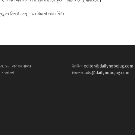
 ফ্রান্সের মিলাউ সেতু। এর উচ্চতা ৩৪৩ মিটার।
৯৪, ৯৮, কাওরান বাজার
ইমেইলঃ
editor@dailynobojug.com
 বাংলাদেশ
বিজ্ঞাপনঃ
ads@dailynobojug.com