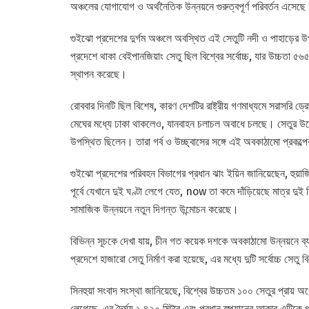
অঞ্চলের যোগাযোগ ও অর্থনৈতিক উন্নয়নে গুরুত্বপূর্ণ পরিবর্তন এসেছ
গুইঝো প্রদেশের দুর্গম অঞ্চলে অবস্থিত এই সেতুটি নদী ও পাহাড়ের 
প্রদেশে থাকা বেইপানজিয়াং সেতু ছিল বিশ্বের সর্বোচ্চ, যার উচ্চতা ৫৬৫
স্থাপন করেছে।
রোববার দিনটি ছিল বিশেষ, কারণ দেশটির রাষ্ট্রীয় গণমাধ্যমে সরাসরি 
মেঘের মধ্যে ঢাকা থাকলেও, যানবাহন চলাচল অবাধে চলছে। সেতুর উদ্বোধনী
উপস্থিত ছিলেন। তারা গর্ব ও উচ্ছ্বাসের সঙ্গে এই অবকাঠামো প্রক
গুইঝো প্রদেশের পরিবহন বিভাগের প্রধান ঝাং ইয়িন জানিয়েছেন, হুয়াজিয়া
পূর্বে যেখানে দুই ঘণ্টা লেগে যেত, now তা কমে দাঁড়িয়েছে মাত্র দু
সামাজিক উন্নয়নে নতুন দিগন্ত উন্মোচন করেছে।
বিভিন্ন সূচকে দেখা যায়, চীন গত কয়েক দশকে অবকাঠামো উন্নয়নে ব্য
প্রদেশে হাজারো সেতু নির্মাণ করা হয়েছে, এর মধ্যে দুটি সর্বোচ্চ সেত
সিনহুয়া সংবাদ সংস্থা জানিয়েছে, বিশ্বের উচ্চতম ১০০ সেতুর প্রায় অর
লেগেছে, এর দৈর্ঘ্য ১,৪২০ মিটার এবং প্রধান স্প্যানের আকার এটিকে পাহা