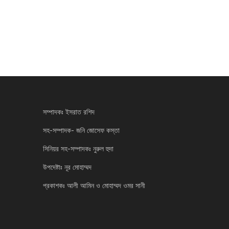
সম্পাদকঃ ইসরাত রশিদ
সহ-সম্পাদক- জনি জোসেফ কস্তা
সিনিয়র সহ-সম্পাদকঃ নুরুল হুদা
উপদেষ্টাঃ নূর মোহাম্মদ
প্রকাশকঃ আলী আমিন ও মোহাম্মদ ওমর সানী