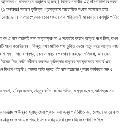
 আন্দোলন ও মানববন্ধন অনুষ্ঠিত হয়েছে। বিনিয়োগকারীরা এই হাসপাতালটির দ্রুত
ার (১ অক্টোবর) সকালে কুমিল্লা প্রেসক্লাবে আয়োজিত সংবাদ সম্মেলনে তারা
ষ্টা চালাচ্ছেন। এরপর প্রেসক্লাবের সামনে এক শক্তিশালী মানববন্ধন কর্মসূচি পালিত
 যখন ঐ হাসপাতালটি নানা অব্যবস্থাপনা ও সংকটের কারণে বন্ধের পথে ছিল, তখন
েটি সচল করেছিলেন। কিন্তু এখন মালিক পক্ষ চুক্তি ভেঙে নতুন করে অন্যের কাছ
ার শামিল। তাদের প্রশ্ন, কেন এ ধরনের প্রতারণা করছেন মালিকরা, আর কেন
মরা নিজ ক্ষতি স্বীকার করলেও কুমিল্লার মানুষের স্বাস্থ্যসেবার স্বার্থে এই
এখন বিপদে পড়েছি। আমরা অতি দ্রুত এই হাসপাতালের পুনরায় কার্যক্রম শুরু ও
েসা, হাবিবুর রহমান, মামুনুর রশীদ, জসিম উদ্দিন, মামুনুর রহমান, আসাদুজ্জামান
রঞ্জাম ও উন্নত স্বাস্থ্যসেবা প্রদান করা জন্য প্রতিষ্ঠিত হয়, যেখানে হৃদরোগ ও
 মানুষের জন্য এক গ্রহণযোগ্য স্বাস্থ্যসেবা কেন্দ্র হিসেবে পরিচিত ছিল।