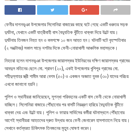
ফেনীর দাগনভূঞা উপজেলার সিলোনিয়া বাজারের কাছে ঘটে গেছে একটি গুরুতর সড়ক
দুর্ঘটনা, যেখানে একটি যাত্রীবাহী বাস বৈদ্যুতিক খুঁটিতে ধাক্কা দিয়ে উল্টে যায়।
দুর্ঘটনায় তিনজন নিহত হন ও কমপক্ষে ১০ জন আহত হন। ঘটনাটি ঘটে বৃহস্পতিবার
(২ অক্টোবর) সকাল সাড়ে দশটার দিকে ফেনী-নোয়াখালী আঞ্চলিক মহাসড়কে।
নিহতরা হলেন দাগনভূঞা উপজেলার জায়ালস্কর ইউনিয়নের দক্ষিণ জায়ালস্কর গ্রামের
আবদুল মতিনের ছেলে মো. শ্রাবণ (২০), একই উপজেলার খুশিপুর গ্রামের মো.
শহীদুল্লাহর স্ত্রী শামীম আরা বেগম (৫০) ও একজন অজ্ঞাত যুবক (৩০) যাদের পরিচয়
এখনো জানানো হয়নি।
পুলিশ ও স্থানীয়রা জানিয়েছেন, সুগন্ধা পরিবহনের একটি বাস ফেনী থেকে নোয়াখালী
যাচ্ছিল। সিলোনিয়া বাজারে পৌঁছানোর পর বাসটি নিয়ন্ত্রণ হারিয়ে বৈদ্যুতিক খুঁটিতে
ধাক্কা দেয় এবং উল্টে যায়। পুলিশ ও ফায়ার সার্ভিসের কর্মীরা ঘটনাস্থলে পৌঁছানোর
আগেই স্থানীয়রা আহতদের দ্রুত উদ্ধার করে ফেনী জেনারেল হাসপাতালে নিয়ে যায়।
সেখানে কর্তব্যরত চিকিৎসক তিনজনের মৃত্যু ঘোষণা করেন।