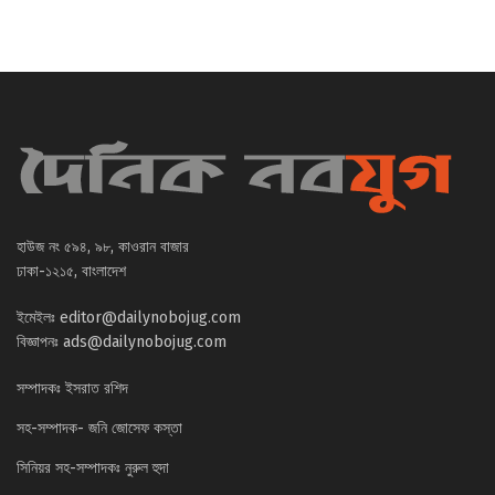
হাউজ নং ৫৯৪, ৯৮, কাওরান বাজার
ঢাকা-১২১৫, বাংলাদেশ
ইমেইলঃ
editor@dailynobojug.com
বিজ্ঞাপনঃ
ads@dailynobojug.com
সম্পাদকঃ ইসরাত রশিদ
সহ-সম্পাদক- জনি জোসেফ কস্তা
সিনিয়র সহ-সম্পাদকঃ নুরুল হুদা