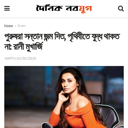
Home
বিনোদন
পুরুষরা সন্তান জন্ম দিত, পৃথিবীতে যুদ্ধ থাকত
না: রানী মুখার্জি
প্রকাশিতঃ 03/10/2025