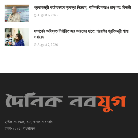
প্রধানমন্ত্রী কঠোরভাবে ব্যবস্থা নিচ্ছেন, গাফিলতি কারও ছাড় নয়: রিজভী
August 8, 2026
সম্পর্কের ভবিষ্যত নির্ধারিত হবে ভারতের হাতে: পররাষ্ট্র প্রতিমন্ত্রী শামা
ওবায়েদ
August 7, 2026
হাউজ নং ৫৯৪, ৯৮, কাওরান বাজার
ঢাকা-১২১৫, বাংলাদেশ