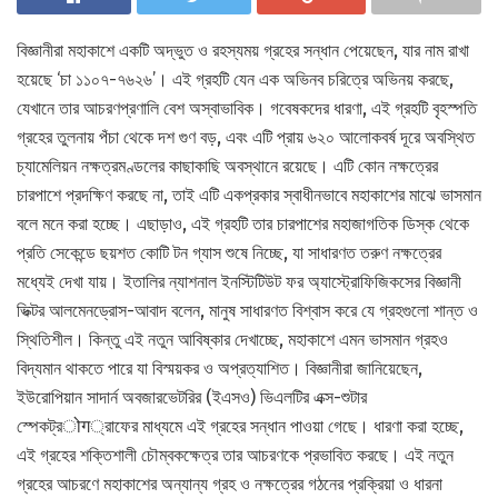
বিজ্ঞানীরা মহাকাশে একটি অদ্ভুত ও রহস্যময় গ্রহের সন্ধান পেয়েছেন, যার নাম রাখা
হয়েছে ‘চা ১১০৭-৭৬২৬’। এই গ্রহটি যেন এক অভিনব চরিত্রে অভিনয় করছে,
যেখানে তার আচরণপ্রণালি বেশ অস্বাভাবিক। গবেষকদের ধারণা, এই গ্রহটি বৃহস্পতি
গ্রহের তুলনায় পঁচা থেকে দশ গুণ বড়, এবং এটি প্রায় ৬২০ আলোকবর্ষ দূরে অবস্থিত
চ্যামেলিয়ন নক্ষত্রমণ্ডলের কাছাকাছি অবস্থানে রয়েছে। এটি কোন নক্ষত্রের
চারপাশে প্রদক্ষিণ করছে না, তাই এটি একপ্রকার স্বাধীনভাবে মহাকাশের মাঝে ভাসমান
বলে মনে করা হচ্ছে। এছাড়াও, এই গ্রহটি তার চারপাশের মহাজাগতিক ডিস্ক থেকে
প্রতি সেকেন্ডে ছয়শত কোটি টন গ্যাস শুষে নিচ্ছে, যা সাধারণত তরুণ নক্ষত্রের
মধ্যেই দেখা যায়। ইতালির ন্যাশনাল ইনস্টিটিউট ফর অ্যাস্ট্রোফিজিকসের বিজ্ঞানী
ভিক্টর আলমেনড্রোস-আবাদ বলেন, মানুষ সাধারণত বিশ্বাস করে যে গ্রহগুলো শান্ত ও
স্থিতিশীল। কিন্তু এই নতুন আবিষ্কার দেখাচ্ছে, মহাকাশে এমন ভাসমান গ্রহও
বিদ্যমান থাকতে পারে যা বিস্ময়কর ও অপ্রত্যাশিত। বিজ্ঞানীরা জানিয়েছেন,
ইউরোপিয়ান সাদার্ন অবজারভেটরির (ইএসও) ভিএলটির এক্স-শুটার
স্পেকট্রोग্রাফের মাধ্যমে এই গ্রহের সন্ধান পাওয়া গেছে। ধারণা করা হচ্ছে,
এই গ্রহের শক্তিশালী চৌম্বকক্ষেত্র তার আচরণকে প্রভাবিত করছে। এই নতুন
গ্রহের আচরণে মহাকাশের অন্যান্য গ্রহ ও নক্ষত্রের গঠনের প্রক্রিয়া ও ধারনা