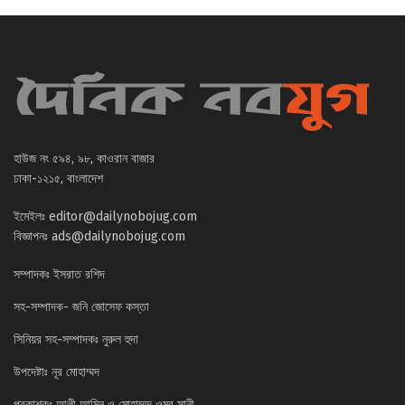
হাউজ নং ৫৯৪, ৯৮, কাওরান বাজার
ঢাকা-১২১৫, বাংলাদেশ
ইমেইলঃ
editor@dailynobojug.com
বিজ্ঞাপনঃ
ads@dailynobojug.com
সম্পাদকঃ ইসরাত রশিদ
সহ-সম্পাদক- জনি জোসেফ কস্তা
সিনিয়র সহ-সম্পাদকঃ নুরুল হুদা
উপদেষ্টাঃ নূর মোহাম্মদ
প্রকাশকঃ আলী আমিন ও মোহাম্মদ ওমর সানী