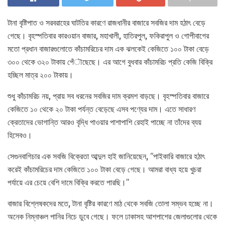
টানা বৃষ্টিপাত ও সরবরাহের ঘাটতির কারণে রাজধানীর বাজারে সবজির দাম হঠাৎ বেড়ে
গেছে। বৃহস্পতিবার কারওয়ান বাজার, মহাখালী, হাতিরপুল, ফকিরাপুল ও গোপীবাগের
মতো প্রধান বাজারগুলোতে কাঁচামরিচের দাম এক ঝলকেই কেজিতে ১০০ টাকা বেড়ে
৩০০ থেকে ৩২০ টাকায় পেঁৗছেছে। এর আগে বুধবার কাঁচামরিচ প্রতি কেজি বিক্রি
হচ্ছিল মাত্র ২০০ টাকায়।
শুধু কাঁচামরিচ নয়, প্রায় সব ধরনের সবজির দাম ক্রমশ বাড়ছে। বৃহস্পতিবার বাজারে
কেজিতে ১০ থেকে ২০ টাকা পর্যন্ত বেড়েছে এসব পণ্যের দাম। এতে সাধারণ
ক্রেতাদের ভোগান্তি আরও বৃদ্ধি পাওয়ার পাশাপাশি রেহাই পাচ্ছে না তাঁদের ব্যয়
হিসেবও।
সেগুনবাগিচার এক সবজি বিক্রেতা আব্দুল হাই জানিয়েছেন, “পাইকারি বাজারে হঠাৎ
করেই কাঁচামরিচের দাম কেজিতে ১০০ টাকা বেড়ে গেছে। আমরা বাধ্য হয়ে খুচরা
পর্যায়ে এর চেয়ে বেশি দামে বিক্রি করতে পারছি।”
বাজার বিশ্লেষকদের মতে, টানা বৃষ্টির কারণে মাঠ থেকে সবজি তোলা সম্ভব হচ্ছে না।
অনেক নিম্নাঞ্চল পানির নিচে ডুবে গেছে। ফলে ঢাকাসহ আশপাশের জেলাগুলোর থেকে