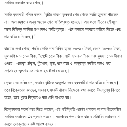
সবজির সরবরাহ কমে গেছে।
সবজি ব্যবসায়ী খলিল বলেন, “বৃষ্টির কারণে কৃষকরা খেত থেকে সবজি তুলতে পারছেন
না। জলাবদ্ধতার জন্য অনেক খেত ক্ষতিগ্রস্ত হয়েছে। এর ফলে শীতের মৌসুমে
আসা বিভিন্ন সবজির উৎপাদনও ক্ষতিগ্রস্ত। এটা বাজারে সরবরাহ কমিয়ে দিচ্ছে এবং
দাম বাড়িয়ে দিয়েছে।”
বাজারে দেখা গেছে, প্রতি কেজি শসা বিক্রি হচ্ছে ৮০-৯০ টাকা, বেগুন ৭০-৮০ টাকা,
ফুলকপি ৮০-১০০ টাকা, টমেটো ১৫০ টাকা, লাউ ৭০-৮০ টাকা এবং কুমড়া ১০০ টাকার
ওপরে। এছাড়া ঢেঁড়স, পুঁইশাক, মূলা, ধনেপাতা ও অন্যান্য সবজির দামও গত
সপ্তাহের তুলনায় ১০ থেকে ২০ টাকা বেড়েছে।
ক্রেতাদের অভিযোগ, বাজারে বৃষ্টিকে অজুহাত করে ব্যবসায়ীরা দাম বাড়িয়ে দিচ্ছেন।
তবে বিক্রেতারা বলছেন, সরবরাহ সংকট থাকায় নিজেকে রক্ষা করতে উচ্চমূল্যে কিনতে
হচ্ছে, তাই খুচরা বিক্রয়েও দাম বেশি রাখতে হয়।
বিশ্লেষকরা সতর্ক করে দিয়ে বলছেন, এই পরিস্থিতি এমনই থাকলে আগাম শীতকালীন
সবজির বাজারেও এর প্রভাব পড়বে। সরকারের পক্ষ থেকে বাজার মনিটরিং জোরদার না
করলে ভোক্তাদের কষ্ট আরও বাড়বে।