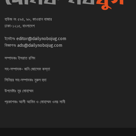
হাউজ নং ৫৯৪, ৯৮, কাওরান বাজার
ঢাকা-১২১৫, বাংলাদেশ
ইমেইলঃ
editor@dailynobojug.com
বিজ্ঞাপনঃ
ads@dailynobojug.com
সম্পাদকঃ ইসরাত রশিদ
সহ-সম্পাদক- জনি জোসেফ কস্তা
সিনিয়র সহ-সম্পাদকঃ নুরুল হুদা
উপদেষ্টাঃ নূর মোহাম্মদ
প্রকাশকঃ আলী আমিন ও মোহাম্মদ ওমর সানী