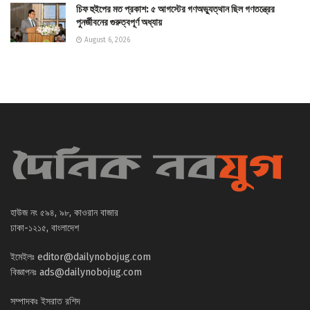
চিফ হুইপের মত প্রকাশ: ৫ আগস্টের গণঅভ্যুত্থান ছিল গণতন্ত্রের
পুনর্জীবনের গুরুত্বপূর্ণ অধ্যায়
August 6, 2026
হাউজ নং ৫৯৪, ৯৮, কাওরান বাজার
ঢাকা-১২১৫, বাংলাদেশ
ইমেইলঃ
editor@dailynobojug.com
বিজ্ঞাপনঃ
ads@dailynobojug.com
সম্পাদকঃ ইসরাত রশিদ