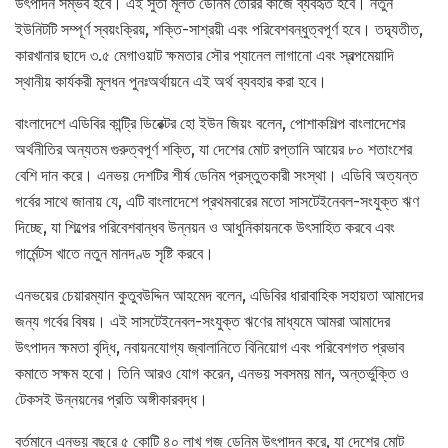
উৎপাদন সম্ভব হবে। এই সুতা মূলত ডেনিম তৈরির কাজে ব্যবহৃত হবে। নতুন
ইউনিটটি সম্পূর্ণ স্বয়ংক্রিয়, শক্তি-সাশ্রয়ী এবং পরিবেশবন্ধুত্বপূর্ণ হবে। তদ্ব্যতীত,
কারখানার ছাদে ৩.৫ মেগাওয়াট ক্ষমতার সৌর প্যানেল লাগানো এবং স্বল্পমেয়াদি
স্থানীয় কার্যকরী মূলধন পুনঃঅর্থায়নে এই অর্থ ব্যবহার করা হবে।
বাংলাদেশে এডিবির কান্ট্রি ডিরেক্টর হো ইউন জিয়ং বলেন, পোশাকশিল্প বাংলাদেশের
অর্থনীতির অন্যতম গুরুত্বপূর্ণ শক্তি, যা দেশের মোট রপ্তানি আয়ের ৮০ শতাংশের
বেশি দান করে। এনভয় দেশটির শীর্ষ ডেনিম প্রস্তুতকারী সংস্থা। এডিবি অত্যন্ত
গর্বের সাথে জানায় যে, এটি বাংলাদেশে প্রথমবারের মতো সাসটেইনেবল-সংযুক্ত ঋণ
দিচ্ছে, যা শিল্পের পরিবেশবান্ধব উন্নয়ন ও আধুনিকায়নকে উৎসাহিত করবে এবং
গার্মেন্টস খাতে নতুন মানদণ্ড সৃষ্টি করবে।
এনভয়ের চেয়ারম্যান কুতুবউদ্দিন আহমেদ বলেন, এডিবির ধারাবাহিক সহায়তা আমাদের
জন্য গর্বের বিষয়। এই সাসটেইনেবল-সংযুক্ত ঋণের মাধ্যমে আমরা আমাদের
উৎপাদন ক্ষমতা বৃদ্ধি, নবায়নযোগ্য জ্বালানিতে বিনিয়োগ এবং পরিবেশগত প্রভাব
কমাতে সক্ষম হবো। তিনি আরও যোগ করেন, এনভয় সবসময় মান, অন্তর্ভুক্তি ও
টেকসই উন্নয়নের প্রতি অঙ্গীকারবদ্ধ।
বর্তমানে এনভয় বছরে ৫ কোটি ৪০ লাখ গজ ডেনিম উৎপাদন করে, যা দেশের মোট