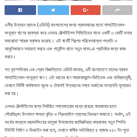
এশীয় উন্নয়ন ব্যাংক (এডিবি) বাংলাদেশের জন্য প্রথমবারের মতো সাসটেইনেবল-
সংযুক্ত ঋণের ব্যবস্থা করে এনভয় টেক্সটাইলস লিমিটেডের সাথে একটি ৩ কোটি ডলার
সমঝোতা স্মারক স্বাক্ষর করেছে। এই ঋণটি শিল্পের পরিবেশবান্ধব পদ্ধতি ও
আধুনিকায়নে সহায়তা করবে এবং গার্মেন্টস খাতে নতুন মানদণ্ড প্রতিষ্ঠার জন্য কাজ
করবে।
গত বৃহস্পতিবার এক প্রেস বিজ্ঞপ্তিতে এডিবি জানায়, এটি বাংলাদেশে তাদের প্রথম
সাসটেইনেবল-সংযুক্ত ঋণ। এই ধরনের ঋণ পারফরম্যান্স-ভিত্তিক এবং ভবিষ্যৎমুখী,
যেখানে নির্দিষ্ট কর্মক্ষমতা সূচক ও টেকসই উন্নয়নের লক্ষ্য অর্জনের অগ্রগতি মূল্যায়ন
করা হয়।
এনভয় টেক্সটাইলের জন্য নির্ধারিত লক্ষ্যমাত্রার মধ্যে রয়েছে কারখানার ছাদে
সৌরবিদ্যুৎ উৎপাদন ক্ষমতা বৃদ্ধি ও গ্রিনহাউস গ্যাসের নিঃসরণ কমানো। অর্থাৎ, এই
অর্থের মাধ্যমে ময়মনসিংহের ভালুকা উপজেলার জামিরদিয়ার কারখানায় নতুন স্পিনিং
ইউনিট নির্মাণ ও ডিজাইন করা হবে, যেখানে বার্ষিক অতিরিক্ত ৪ হাজার ৫৫০ টন সুতা