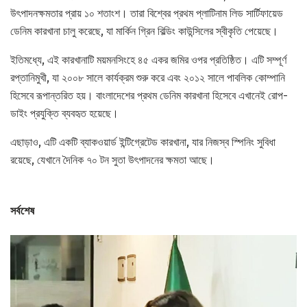
উৎপাদনক্ষমতার প্রায় ১০ শতাংশ। তারা বিশ্বের প্রথম প্লাটিনাম লিড সার্টিফায়েড
ডেনিম কারখানা চালু করেছে, যা মার্কিন গ্রিন বিল্ডিং কাউন্সিলের স্বীকৃতি পেয়েছে।
ইতিমধ্যে, এই কারখানাটি ময়মনসিংহে ৪৫ একর জমির ওপর প্রতিষ্ঠিত। এটি সম্পূর্ণ
রপ্তানিমুখী, যা ২০০৮ সালে কার্যক্রম শুরু করে এবং ২০১২ সালে পাবলিক কোম্পানি
হিসেবে রূপান্তরিত হয়। বাংলাদেশের প্রথম ডেনিম কারখানা হিসেবে এখানেই রোপ-
ডাইং প্রযুক্তি ব্যবহৃত হয়েছে।
এছাড়াও, এটি একটি ব্যাকওয়ার্ড ইন্টিগ্রেটেড কারখানা, যার নিজস্ব স্পিনিং সুবিধা
রয়েছে, যেখানে দৈনিক ৭০ টন সুতা উৎপাদনের ক্ষমতা আছে।
সর্বশেষ