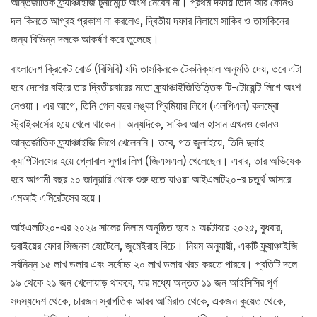
আন্তর্জাতিক ফ্র্যাঞ্চাইজি টুর্নামেন্টে অংশ নেবেন না। প্রথম দফায় তিনি আর কোনও
দল কিনতে আগ্রহ প্রকাশ না করলেও, দ্বিতীয় দফার নিলামে সাকিব ও তাসকিনের
জন্য বিভিন্ন দলকে আকর্ষণ করে তুলেছে।
বাংলাদেশ ক্রিকেট বোর্ড (বিসিবি) যদি তাসকিনকে টেকনিক্যাল অনুমতি দেয়, তবে এটা
হবে দেশের বাইরে তার দ্বিতীয়বারের মতো ফ্র্যাঞ্চাইজিভিত্তিক টি-টোয়েন্টি লিগে অংশ
নেওয়া। এর আগে, তিনি গেল বছর লঙ্কা প্রিমিয়ার লিগে (এলপিএল) কলম্বো
স্ট্রাইকার্সের হয়ে খেলে থাকেন। অন্যদিকে, সাকিব আল হাসান এখনও কোনও
আন্তর্জাতিক ফ্র্যাঞ্চাইজি লিগে খেলেননি। তবে, গত জুলাইয়ে, তিনি দুবাই
ক্যাপিটালসের হয়ে গ্লোবাল সুপার লিগ (জিএসএল) খেলেছেন। এবার, তার অভিষেক
হবে আগামী বছর ১০ জানুয়ারি থেকে শুরু হতে যাওয়া আইএলটি২০-র চতুর্থ আসরে
এমআই এমিরেটসের হয়ে।
আইএলটি২০-এর ২০২৬ সালের নিলাম অনুষ্ঠিত হবে ১ অক্টোবরে ২০২৫, বুধবার,
দুবাইয়ের ফোর সিজনস হোটেলে, জুমেইরাহ বিচে। নিয়ম অনুযায়ী, একটি ফ্র্যাঞ্চাইজি
সর্বনিম্ন ১৫ লাখ ডলার এবং সর্বোচ্চ ২০ লাখ ডলার খরচ করতে পারবে। প্রতিটি দলে
১৯ থেকে ২১ জন খেলোয়াড় থাকবে, যার মধ্যে অন্তত ১১ জন আইসিসির পূর্ণ
সদস্যদেশ থেকে, চারজন স্বাগতিক আরব আমিরাত থেকে, একজন কুয়েত থেকে,