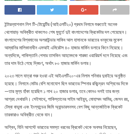
ইন্টারন্যাশনাল লিগ টি-টোয়েন্টির (আইএলটি২০) প্রথম নিলামে শুরুতেই অনেক
খেলোয়াড় অবিক্রীত থাকলেও শেষ মুহূর্তে দুই বাংলাদেশের ক্রিকেটার দল পেয়েছেন।
বাংলাদেশের বিশ্বমানের অলরাউন্ডার সাকিব আল হাসানকে ভারতের ধনকুবের মুকেশ
আম্বানির মালিকানাধীন এমআই এমিরেটস ৪০ হাজার মার্কিন ডলারে কিনে নিয়েছে।
অন্যদিকে, পাকিস্তানি পেসার তাসকিন আহমেদকে শারজা ওয়ারিয়র্স দলে নিয়েছে এবং
তার দাম উঠে গেছে দ্বিগুণ, অর্থাৎ ৮০ হাজার মার্কিন ডলার।
২০২৩ সালে যাত্রা শুরু হওয়া এই আইএলটি২০-এর নিলাম শনিবার দুবাইয়ে অনুষ্ঠিত
হয়েছে। নিলামে মোটর বেশি মনোযোগ ছিল ভারতের স্পিনার রবিচন্দ্রন অশ্বিনের দিকে
—তার মূল্য হাঁকা হয়েছিল ১ লাখ ২০ হাজার ডলার, তবে কোনও দলই তার জন্য
আগ্রহ দেখায়নি। সেইসাথে, পাকিস্তানের সাইম আইয়ুব, মোহাম্মদ আমির, জেসন রয়,
টেম্বা বাভুমা এবং ইংল্যান্ডের জিমি অ্যান্ডারসনসহ বেশ কিছু আন্তর্জাতিক ক্রিকেট
তারকারাও অবিক্রীত থেকে যান।
অশ্বিন, যিনি আগস্টে ভারতের সমস্ত ধরনের ক্রিকেট থেকে অবসর নিয়েছেন,