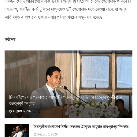
একজন সৌদি আরব থেকে এবং দুইজন অন্যান্য সহযোগী দেশের খেলোয়াড় থাকবেন।
এছাড়াও, ওয়াইল্ড কার্ড চুক্তির মাধ্যমেও দুটি খেলোয়াড় দলে নেওয়া যাবে, যা জন্য
অতিরিক্ত ২ লাখ ৫০ হাজার ডলার পর্যন্ত খরচের সম্ভাবনা রয়েছে।
সর্বশেষ
চিফ হুইপের মত প্রকাশ: ৫ আগস্টের গণঅভ্যুত্থান ছিল গণতন্ত্রের পুনর্জীবনের
গুরুত্বপূর্ণ অধ্যায়
August 6, 2026
বৈষম্যহীন বাংলাদেশ নির্মাণে সকলের ঐক্যের আহ্বান ভারপ্রাপ্ত স্পিকার
August 6, 2026