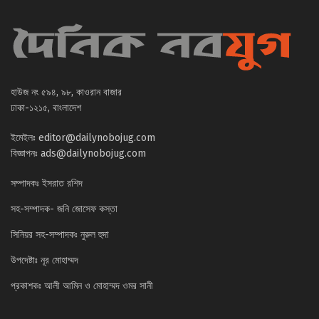
হাউজ নং ৫৯৪, ৯৮, কাওরান বাজার
ঢাকা-১২১৫, বাংলাদেশ
ইমেইলঃ
editor@dailynobojug.com
বিজ্ঞাপনঃ
ads@dailynobojug.com
সম্পাদকঃ ইসরাত রশিদ
সহ-সম্পাদক- জনি জোসেফ কস্তা
সিনিয়র সহ-সম্পাদকঃ নুরুল হুদা
উপদেষ্টাঃ নূর মোহাম্মদ
প্রকাশকঃ আলী আমিন ও মোহাম্মদ ওমর সানী