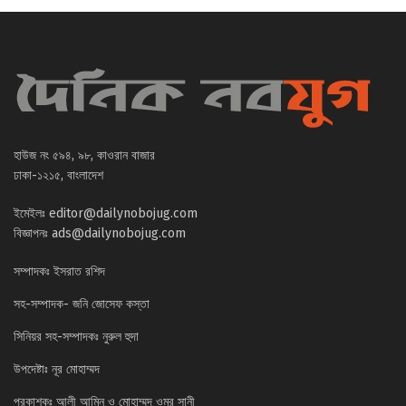
হাউজ নং ৫৯৪, ৯৮, কাওরান বাজার
ঢাকা-১২১৫, বাংলাদেশ
ইমেইলঃ
editor@dailynobojug.com
বিজ্ঞাপনঃ
ads@dailynobojug.com
সম্পাদকঃ ইসরাত রশিদ
সহ-সম্পাদক- জনি জোসেফ কস্তা
সিনিয়র সহ-সম্পাদকঃ নুরুল হুদা
উপদেষ্টাঃ নূর মোহাম্মদ
প্রকাশকঃ আলী আমিন ও মোহাম্মদ ওমর সানী