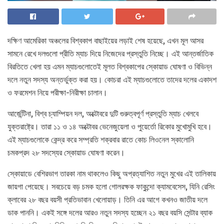
দক্ষিণ আমেরিকা অঞ্চলের বিশ্বকাপ বাছাইয়ের লড়াই শেষ হয়েছে, এখন মূল আসর
সামনে রেখে দলগুলো প্রীতি ম্যাচ দিয়ে নিজেদের প্রস্তুতি নিচ্ছে। এই আন্তর্জাতিক
বিরতিতে খেলা হয় এমন ম্যাচগুলোতেই মূলত বিশ্বকাপের স্কোয়াড ঘোষণা ও বিভিন্ন
দলে নতুন সদস্য অন্তর্ভুক্ত করা হয়। কোচরা এই ম্যাচগুলোতে তাদের দলের একাদশ
ও ফরমেশন নিয়ে পরীক্ষা-নিরীক্ষা চালান।
আর্জেন্টিনা, বিশ্ব চ্যাম্পিয়ন দল, অক্টোবরে দুটি গুরুত্বপূর্ণ প্রস্তুতি ম্যাচ খেলবে
যুক্তরাষ্ট্রে। তারা ১১ ও ১৪ অক্টোবর ভেনেজুয়েলা ও পুয়ের্তো রিকোর মুখোমুখি হবে।
এই ম্যাচগুলোকে কেন্দ্র করে সম্প্রতি শক্রবার রাতে কোচ লিওনেল স্কালোনি
চমকপ্রদ ২৮ সদস্যের স্কোয়াড ঘোষণা করেন।
স্কোয়াডে বেশিরভাগ তারকা নাম থাকলেও কিছু অপ্রত্যাশিত নতুন মুখের এই তালিকায়
জায়গা পেয়েছে। সবচেয়ে বড় চমক হলো গোলরক্ষক ফাকুন্দো ক্যামবেসেস, যিনি রেসিং
ক্লাবের ২৮ বছর বয়সী প্রতিভাবান খেলোয়াড়। তিনি এর আগে কখনও জাতীয় দলে
ডাক পাননি। একই সঙ্গে দলের আরও নতুন সদস্য হচ্ছেন ২১ বছর বয়সি সেন্টার ব্যাক