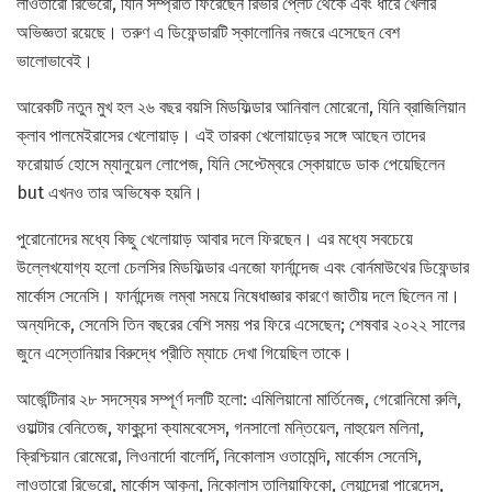
লাওতারো রিভেরো, যিনি সম্প্রতি ফিরেছেন রিভার প্লেট থেকে এবং ধারে খেলার
অভিজ্ঞতা রয়েছে। তরুণ এ ডিফেন্ডারটি স্কালোনির নজরে এসেছেন বেশ
ভালোভাবেই।
আরেকটি নতুন মুখ হল ২৬ বছর বয়সি মিডফিল্ডার আনিবাল মোরেনো, যিনি ব্রাজিলিয়ান
ক্লাব পালমেইরাসের খেলোয়াড়। এই তারকা খেলোয়াড়ের সঙ্গে আছেন তাদের
ফরোয়ার্ড হোসে ম্যানুয়েল লোপেজ, যিনি সেপ্টেম্বরে স্কোয়াডে ডাক পেয়েছিলেন
but এখনও তার অভিষেক হয়নি।
পুরোনোদের মধ্যে কিছু খেলোয়াড় আবার দলে ফিরছেন। এর মধ্যে সবচেয়ে
উল্লেখযোগ্য হলো চেলসির মিডফিল্ডার এনজো ফার্নান্দেজ এবং বোর্নমাউথের ডিফেন্ডার
মার্কোস সেনেসি। ফার্নান্দেজ লম্বা সময়ে নিষেধাজ্ঞার কারণে জাতীয় দলে ছিলেন না।
অন্যদিকে, সেনেসি তিন বছরের বেশি সময় পর ফিরে এসেছেন; শেষবার ২০২২ সালের
জুনে এস্তোনিয়ার বিরুদ্ধে প্রীতি ম্যাচে দেখা গিয়েছিল তাকে।
আর্জেন্টিনার ২৮ সদস্যের সম্পূর্ণ দলটি হলো: এমিলিয়ানো মার্তিনেজ, গেরোনিমো রুলি,
ওয়াল্টার বেনিতেজ, ফাকুন্দো ক্যামবেসেস, গনসালো মন্তিয়েল, নাহুয়েল মলিনা,
ক্রিশ্চিয়ান রোমেরো, লিওনার্দো বালের্দি, নিকোলাস ওতামেন্দি, মার্কোস সেনেসি,
লাওতারো রিভেরো, মার্কোস আকুনা, নিকোলাস তালিয়াফিকো, লেয়ান্দ্রো পারেদেস,