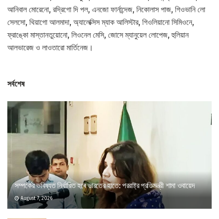
আনিবাল মোরেনো, রদ্রিগো দি পল, এনজো ফার্নান্দেজ, নিকোলাস পাজ, গিওভানি লো
সেলসো, থিয়াগো আলমাদা, অ্যালেক্সিস ম্যাক আলিস্টার, গিওলিয়ানো সিমিওনে,
ফ্রাঙ্কো মাস্তানতুয়োনো, লিওনেল মেসি, জোসে ম্যানুয়েল লোপেজ, হুলিয়ান
আলভারেজ ও লাওতারো মার্তিনেজ।
সর্বশেষ
সম্পর্কের ভবিষ্যত নির্ধারিত হবে ভারতের হাতে: পররাষ্ট্র প্রতিমন্ত্রী শামা ওবায়েদ
August 7, 2026