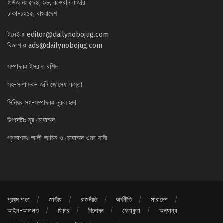
হাউজ নং ৫৯৪, ৯৮, কাওরান বাজার
ঢাকা-১২১৫, বাংলাদেশ
ইমেইলঃ
editor@dailynobojug.com
বিজ্ঞাপনঃ
ads@dailynobojug.com
সম্পাদকঃ ইসরাত রশিদ
সহ-সম্পাদক- জনি জোসেফ কস্তা
সিনিয়র সহ-সম্পাদকঃ নুরুল হুদা
উপদেষ্টাঃ নূর মোহাম্মদ
প্রকাশকঃ আলী আমিন ও মোহাম্মদ ওমর সানী
প্রথম পাতা
জাতীয়
রাজনীতি
অর্থনীতি
সারাদেশ
আইন-আদালত
ফিচার
বিনোদন
খেলাধুলা
অন্যান্য