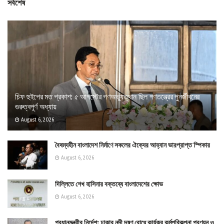
সর্বশেষ
চিফ হুইপের মত প্রকাশ: ৫ আগস্টের গণঅভ্যুত্থান ছিল গণতন্ত্রের পুনর্জীবনের
গুরুত্বপূর্ণ অধ্যায়
August 6, 2026
বৈষম্যহীন বাংলাদেশ নির্মাণে সকলের ঐক্যের আহ্বান ভারপ্রাপ্ত স্পিকার
August 6, 2026
দিল্লিতে শেখ হাসিনার বক্তব্যে বাংলাদেশের ক্ষোভ
August 6, 2026
প্রধানমন্ত্রীর নির্দেশ: ঢাকার নদী দূষণ রোধে কার্যকর কর্মপরিকল্পনা প্রণয়ন ও