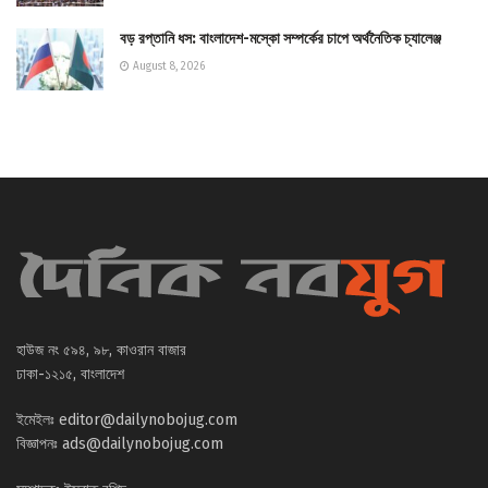
বড় রপ্তানি ধস: বাংলাদেশ-মস্কো সম্পর্কের চাপে অর্থনৈতিক চ্যালেঞ্জ
August 8, 2026
হাউজ নং ৫৯৪, ৯৮, কাওরান বাজার
ঢাকা-১২১৫, বাংলাদেশ
ইমেইলঃ
editor@dailynobojug.com
বিজ্ঞাপনঃ
ads@dailynobojug.com