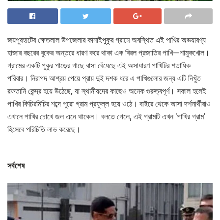
জয়পুরহাটের ক্ষেতলাল উপজেলার কানাইপুকুর গ্রামে অবস্থিত এই পাখির অভয়ারণ্য
হাজার বছরের বুকের অন্তরে ধারণ করে থাকা এক বিরল প্রজাতির পাখি—শামুকখোল।
গ্রামের একটি পুকুর পাড়ের গাছে বাসা বেঁধেছে এই অসাধারণ পাখিটির শতাধিক
পরিবার। নিরাপদ আশ্রয় পেয়ে প্রায় দুই দশক ধরে এ পাখিগুলোর জন্য এটি নিখুঁত
রফতানি কেন্দ্র হয়ে উঠেছে, যা স্থানীয়দের কাছেও অনেক গুরুত্বপূর্ণ। সকাল হলেই
পাখির কিচিরমিচির শব্দে পুরো গ্রাম প্রফুল্ল হয়ে ওঠে। বাইরে থেকে আসা দর্শনার্থীরাও
এখানে পাখির চোখে জল এনে থাকেন। বলতে গেলে, এই গ্রামটি এখন ‘পাখির গ্রাম’
হিসেবে পরিচিতি লাভ করেছে।
সর্বশেষ