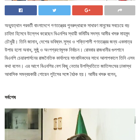
অভ্যুত্থান পরবর্তী বাংলাদেশে গণতন্ত্রের পুনরুদ্ধারকে সাধারণ মানুষের সবচেয়ে বড়
চাহিদা হিসেবে উল্লেখ করেছেন বিএনপির স্থায়ী কমিটির সদস্য আমীর খসরু মাহমুদ
চৌধুরী। তিনি জানান, দেশের ভবিষ্যৎ সুস্থ ও শক্তিশালী গণতন্ত্রের জন্য একমাত্র
উপায় হলো অবাধ, সুষ্ঠু ও অংশগ্রহণমূলক নির্বাচন। রোববার রাজধানীর গুলশানে
বিএনপি চেয়ারপার্সনের রাজনৈতিক কার্যালয়ে সাংবাদিকদের সাথে আলাপকালে তিনি এসব
কথা বলেন। এর আগে বিএনপির বেশ কিছু নেতার উপস্থিতিতে জাতিসংঘের ঢাকাস্থ
আবাসিক সমন্বয়কারী গোয়েন লুইসের সঙ্গে বৈঠক হয়। আমীর খসরু বলেন,
সর্বশেষ