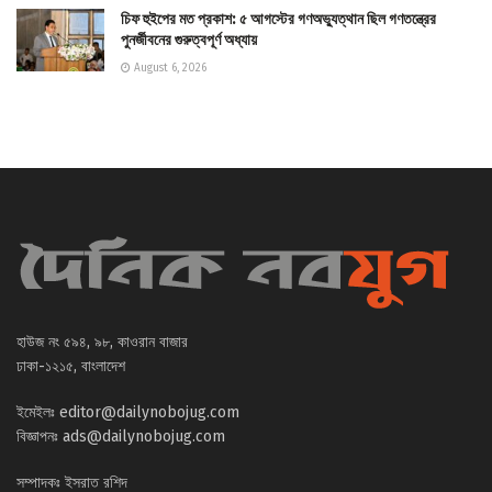
চিফ হুইপের মত প্রকাশ: ৫ আগস্টের গণঅভ্যুত্থান ছিল গণতন্ত্রের
পুনর্জীবনের গুরুত্বপূর্ণ অধ্যায়
August 6, 2026
হাউজ নং ৫৯৪, ৯৮, কাওরান বাজার
ঢাকা-১২১৫, বাংলাদেশ
ইমেইলঃ
editor@dailynobojug.com
বিজ্ঞাপনঃ
ads@dailynobojug.com
সম্পাদকঃ ইসরাত রশিদ