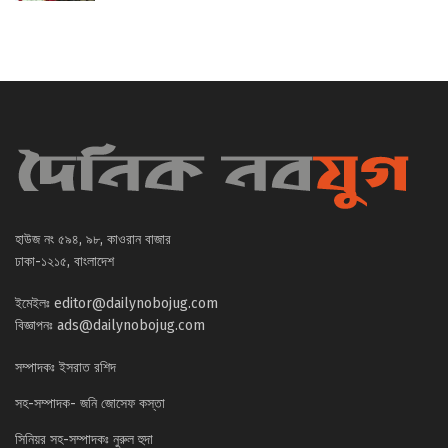
হাউজ নং ৫৯৪, ৯৮, কাওরান বাজার
ঢাকা-১২১৫, বাংলাদেশ
ইমেইলঃ
editor@dailynobojug.com
বিজ্ঞাপনঃ
ads@dailynobojug.com
সম্পাদকঃ ইসরাত রশিদ
সহ-সম্পাদক- জনি জোসেফ কস্তা
সিনিয়র সহ-সম্পাদকঃ নুরুল হুদা