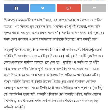
পিরোজপুরে আন্তর্জাতিক প্রবীণ দিবস ২০২৫ ব্যাপক উৎসাহ ও ধরণের সঙ্গে পালিত
হয়েছে। এই দিবসের মূল স্লোগান ছিল, “একদিন এই পৃথিবী গড়েছো, আজ আমি
স্বপ্ন গরবো, সযত্নে তোমায় রাখবো আগলে”। সংবর্ধনা ও সচেতনতা বার্তা প্রচারের
জন্য জেলা প্রশাসন ও জেলা সমাজসেবা কার্যালয়ের উদ্যোগে নানা কর্মসূচি চলে।
অভূতপূর্ব উৎসাহের মধ্য দিয়ে মঙ্গলবার (৭ অক্টোবর) সকাল ১০টায় পিরোজপুর জেলা
সার্কিট হাউসের সামনে থেকে একটি র‌্যালি বের হয়। এই র‌্যালি শহরটি প্রদক্ষিণ করে
জেলাপ্রশাসকের কার্যালয় আসতে এসে শেষ হয়। র‌্যালির পর উপস্থিত হয় শহীদ
আব্দুর রাজ্জাক-সাইফ মিজান স্মৃতি সভাকক্ষে একটি বিশেষ আলোচনা সভা। এতে
সভাপতিত্ব করেন জেলা সমাজসেবা কার্যালয়ের উপ-পরিচালক মোঃ ইকবাল কবির।
প্রধান অতিথি হিসেবে উপস্থিত ছিলেন পিরোজপুরের জেলা প্রশাসক মোহাম্মদ
আশরাফুল আলম খান। আরও উপস্থিত ছিলেন অতিরিক্ত জেলা প্রশাসক (সার্বিক)
মোঃ আলাউদ্দিন ভূইয়া জনি, সহকারী পরিচালক মোঃ ইব্রাহিম খলিল, জাকির হোসেন
হাওলাদার, সদর উপজেলা সমাজসেবা অফিসার মোঃ মতিউর রহমান এবং অন্যান্য
কর্মকর্তা-কর্মচারী।