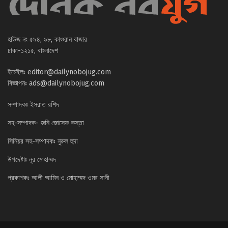
হাউজ নং ৫৯৪, ৯৮, কাওরান বাজার
ঢাকা-১২১৫, বাংলাদেশ
ইমেইলঃ
editor@dailynobojug.com
বিজ্ঞাপনঃ
ads@dailynobojug.com
সম্পাদকঃ ইসরাত রশিদ
সহ-সম্পাদক- জনি জোসেফ কস্তা
সিনিয়র সহ-সম্পাদকঃ নুরুল হুদা
উপদেষ্টাঃ নূর মোহাম্মদ
প্রকাশকঃ আলী আমিন ও মোহাম্মদ ওমর সানী