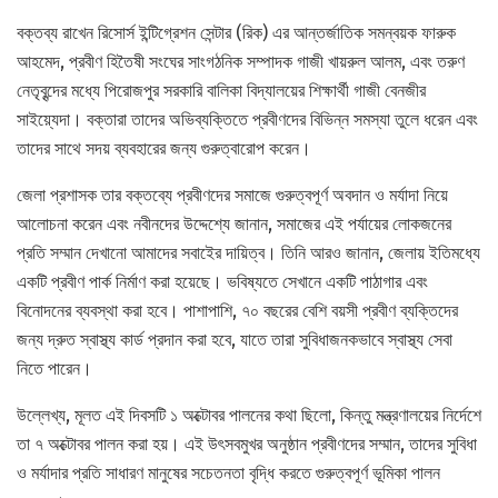
বক্তব্য রাখেন রিসোর্স ইন্টিগ্রেশন সেন্টার (রিক) এর আন্তর্জাতিক সমন্বয়ক ফারুক
আহমেদ, প্রবীণ হিতৈষী সংঘের সাংগঠনিক সম্পাদক গাজী খায়রুল আলম, এবং তরুণ
নেতৃবৃন্দের মধ্যে পিরোজপুর সরকারি বালিকা বিদ্যালয়ের শিক্ষার্থী গাজী বেনজীর
সাইয়্যেদা। বক্তারা তাদের অভিব্যক্তিতে প্রবীণদের বিভিন্ন সমস্যা তুলে ধরেন এবং
তাদের সাথে সদয় ব্যবহারের জন্য গুরুত্বারোপ করেন।
জেলা প্রশাসক তার বক্তব্যে প্রবীণদের সমাজে গুরুত্বপূর্ণ অবদান ও মর্যাদা নিয়ে
আলোচনা করেন এবং নবীনদের উদ্দেশ্যে জানান, সমাজের এই পর্যায়ের লোকজনের
প্রতি সম্মান দেখানো আমাদের সবাইের দায়িত্ব। তিনি আরও জানান, জেলায় ইতিমধ্যে
একটি প্রবীণ পার্ক নির্মাণ করা হয়েছে। ভবিষ্যতে সেখানে একটি পাঠাগার এবং
বিনোদনের ব্যবস্থা করা হবে। পাশাপাশি, ৭০ বছরের বেশি বয়সী প্রবীণ ব্যক্তিদের
জন্য দ্রুত স্বাস্থ্য কার্ড প্রদান করা হবে, যাতে তারা সুবিধাজনকভাবে স্বাস্থ্য সেবা
নিতে পারেন।
উল্লেখ্য, মূলত এই দিবসটি ১ অক্টোবর পালনের কথা ছিলো, কিন্তু মন্ত্রণালয়ের নির্দেশে
তা ৭ অক্টোবর পালন করা হয়। এই উৎসবমুখর অনুষ্ঠান প্রবীণদের সম্মান, তাদের সুবিধা
ও মর্যাদার প্রতি সাধারণ মানুষের সচেতনতা বৃদ্ধি করতে গুরুত্বপূর্ণ ভূমিকা পালন