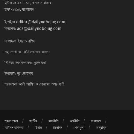
হাউজ নং ৫৯৪, ৯৮, কাওরান বাজার
ঢাকা-১২১৫, বাংলাদেশ
ইমেইলঃ
editor@dailynobojug.com
বিজ্ঞাপনঃ
ads@dailynobojug.com
সম্পাদকঃ ইসরাত রশিদ
সহ-সম্পাদক- জনি জোসেফ কস্তা
সিনিয়র সহ-সম্পাদকঃ নুরুল হুদা
উপদেষ্টাঃ নূর মোহাম্মদ
প্রকাশকঃ আলী আমিন ও মোহাম্মদ ওমর সানী
প্রথম পাতা
জাতীয়
রাজনীতি
অর্থনীতি
সারাদেশ
আইন-আদালত
ফিচার
বিনোদন
খেলাধুলা
অন্যান্য