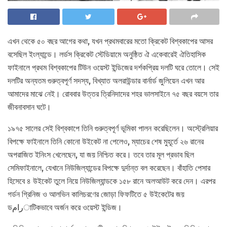
এখন থেকে ৫০ বছর আগের কথা, যখন প্রথমবারের মতো ক্রিকেট বিশ্বকাপের আসর
বসেছিল ইংল্যান্ডে। লর্ডস ক্রিকেট স্টেডিয়ামে অনুষ্ঠিত ঐ একেবারেই ঐতিহাসিক
ফাইনালে প্রথম বিশ্বকাপের টিউন ওয়েস্ট ইন্ডিজের দর্শকপ্রিয় দলটি ঘরে তোলে। সেই
দলটির অন্যতম গুরুত্বপূর্ণ সদস্য, বিখ্যাত অলরাউন্ডার বার্নার্ড জুলিয়েন এখন আর
আমাদের মাঝে নেই। রোববার উত্তর ত্রিনিদাদের শহর ভালসাইনে ৭৫ বছর বয়সে তার
জীবনাবসান ঘটে।
১৯৭৫ সালের সেই বিশ্বকাপে তিনি গুরুত্বপূর্ণ ভূমিকা পালন করেছিলেন। অস্ট্রেলিয়ার
বিপক্ষে ফাইনালে তিনি কোনো উইকেট না পেলেও, ম্যাচের শেষ মুহূর্তে ২৬ রানের
অপরাজিত ইনিংস খেলেছেন, যা জয় নিশ্চিত করে। তবে তার মূল প্রভাব ছিল
সেমিফাইনালে, যেখানে নিউজিল্যান্ডের বিপক্ষে দুর্দান্ত বল করেছেন। বাঁহাতি পেসার
হিসেবে ৪ উইকেট তুলে নিয়ে নিউজিল্যান্ডকে ১৫৮ রানে অলআউট করে দেন। এরপর
গর্ডন গ্রিনিজ ও আলভিন কালিচরণের জোড়া ফিফটিতে ৫ উইকেটের জয়
ডرامাটিকভাবে অর্জন করে ওয়েস্ট ইন্ডিজ।