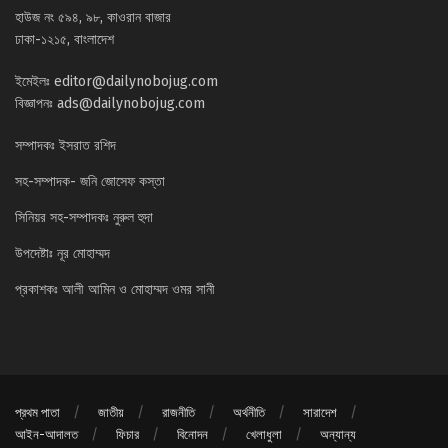
হাউজ নং ৫৯৪, ৯৮, কাওরান বাজার
ঢাকা-১২১৫, বাংলাদেশ
ইমেইলঃ
editor@dailynobojug.com
বিজ্ঞাপনঃ
ads@dailynobojug.com
সম্পাদকঃ ইসরাত রশিদ
সহ-সম্পাদক- জনি জোসেফ কস্তা
সিনিয়র সহ-সম্পাদকঃ নুরুল হুদা
উপদেষ্টাঃ নূর মোহাম্মদ
প্রকাশকঃ আলী আমিন ও মোহাম্মদ ওমর সানী
প্রথম পাতা
জাতীয়
রাজনীতি
অর্থনীতি
সারাদেশ
আইন-আদালত
ফিচার
বিনোদন
খেলাধুলা
অন্যান্য