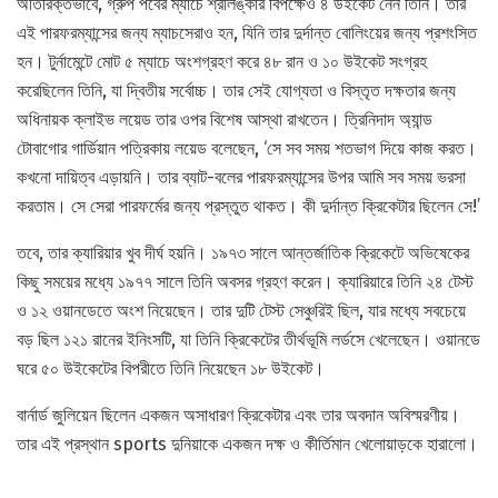
অতিরিক্তভাবে, গ্রুপ পর্বের ম্যাচে শ্রীলঙ্কার বিপক্ষেও ৪ উইকেট নেন তিনি। তার
এই পারফরম্যান্সের জন্য ম্যাচসেরাও হন, যিনি তার দুর্দান্ত বোলিংয়ের জন্য প্রশংসিত
হন। টুর্নামেন্টে মোট ৫ ম্যাচে অংশগ্রহণ করে ৪৮ রান ও ১০ উইকেট সংগ্রহ
করেছিলেন তিনি, যা দ্বিতীয় সর্বোচ্চ। তার সেই যোগ্যতা ও বিস্তৃত দক্ষতার জন্য
অধিনায়ক ক্লাইভ লয়েড তার ওপর বিশেষ আস্থা রাখতেন। ত্রিনিদাদ অ্যান্ড
টোবাগোর গার্ডিয়ান পত্রিকায় লয়েড বলেছেন, ‘সে সব সময় শতভাগ দিয়ে কাজ করত।
কখনো দায়িত্ব এড়ায়নি। তার ব্যাট-বলের পারফরম্যান্সের উপর আমি সব সময় ভরসা
করতাম। সে সেরা পারফর্মের জন্য প্রস্তুত থাকত। কী দুর্দান্ত ক্রিকেটার ছিলেন সে!’
তবে, তার ক্যারিয়ার খুব দীর্ঘ হয়নি। ১৯৭৩ সালে আন্তর্জাতিক ক্রিকেটে অভিষেকের
কিছু সময়ের মধ্যে ১৯৭৭ সালে তিনি অবসর গ্রহণ করেন। ক্যারিয়ারে তিনি ২৪ টেস্ট
ও ১২ ওয়ানডেতে অংশ নিয়েছেন। তার দুটি টেস্ট সেঞ্চুরিই ছিল, যার মধ্যে সবচেয়ে
বড় ছিল ১২১ রানের ইনিংসটি, যা তিনি ক্রিকেটের তীর্থভূমি লর্ডসে খেলেছেন। ওয়ানডে
ঘরে ৫০ উইকেটের বিপরীতে তিনি নিয়েছেন ১৮ উইকেট।
বার্নার্ড জুলিয়েন ছিলেন একজন অসাধারণ ক্রিকেটার এবং তার অবদান অবিস্মরণীয়।
তার এই প্রস্থান sports দুনিয়াকে একজন দক্ষ ও কীর্তিমান খেলোয়াড়কে হারালো।